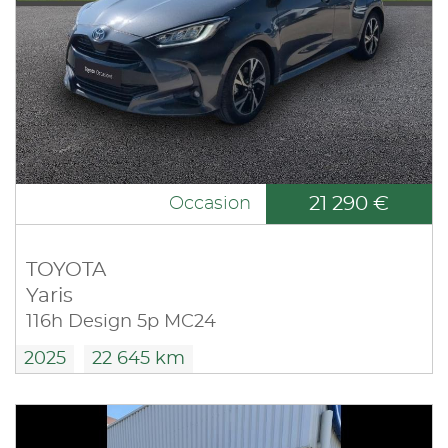
21 290 €
Occasion
TOYOTA
Yaris
116h Design 5p MC24
2025
22 645 km