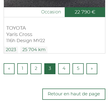
22 790 €
Occasion
TOYOTA
Yaris Cross
116h Design MY22
2023
25 704 km
«
1
2
3
4
5
»
Retour en haut de page