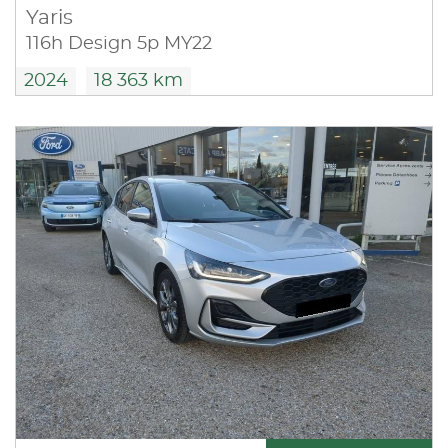
Yaris
116h Design 5p MY22
2024
18 363 km