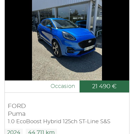
21 490 €
Occasion
FORD
Puma
1.0 EcoBoost Hybrid 125ch ST-Line S&S
2024
44 711 km