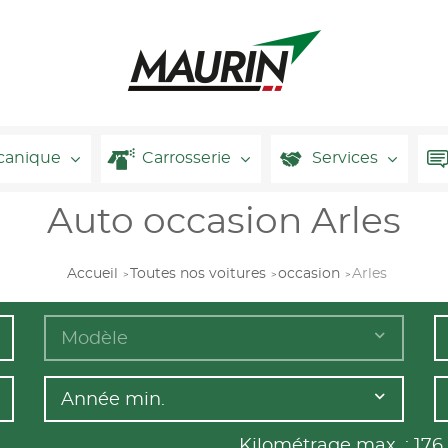
canique
Carrosserie
Services
Auto occasion Arles
Accueil
Toutes nos voitures
occasion
Arles
Modèle
Année min.
Kilométrage max. :
176