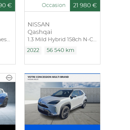
90 €
21 980 €
Occasion
NISSAN
Qashqai
1.6 Hybrid 143ch Business+ 2023.5
1.3 Mild Hybrid 158ch N-Connecta Xtronic
2022
56 540 km