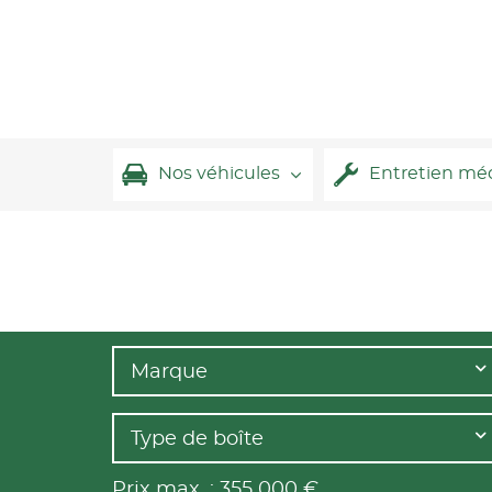
Nos véhicules
Entretien mé
Marque
Type de boîte
Prix max. :
355 000
€