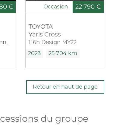
80 €
22 790 €
Occasion
TOYOTA
Yaris Cross
1.6 Hybrid 143ch N-Connecta 2023.5
116h Design MY22
2023
25 704 km
Retour en haut de page
ncessions du groupe