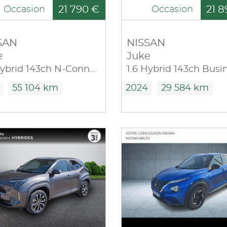
21 790 €
21 8
Occasion
Occasion
SAN
NISSAN
e
Juke
1.6 Hybrid 143ch N-Connecta 2023.5
55 104 km
2024
29 584 km