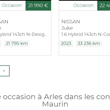
21 990 €
22 4
Occasion
Occasion
SAN
NISSAN
e
Juke
1.6 Hybrid 143ch N-Design 2023.5
21 795 km
2023
33 236 km
»
e occasion à Arles dans les co
Maurin