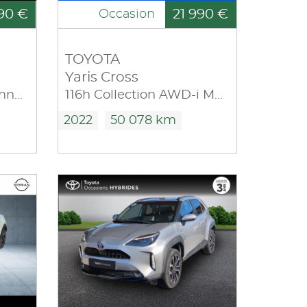
90 €
21 990 €
Occasion
TOYOTA
Yaris Cross
1.6 Hybrid 143ch N-Connecta 2024
116h Collection AWD-i MY21
2022
50 078 km