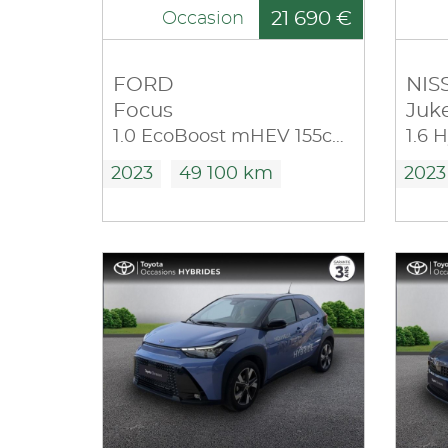
21 690 €
Occasion
FORD
NIS
Focus
Juk
1.0 EcoBoost mHEV 155ch ST-Line X
2023
49 100 km
2023