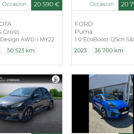
20 590 €
20 7
Occasion
Occasion
OTA
FORD
s Cross
Puma
 Design AWD-i MY22
50 523 km
2023
36 700 km