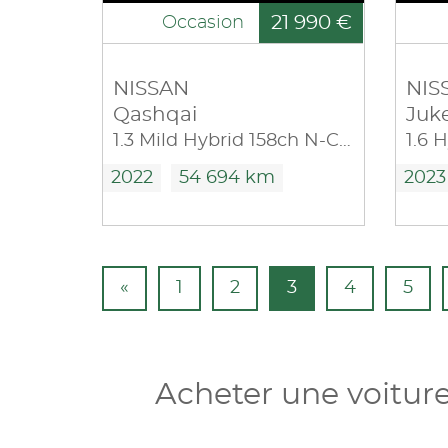
21 990 €
Occasion
NISSAN
NIS
Qashqai
Juk
1.3 Mild Hybrid 158ch N-Connecta Xtronic
2022
54 694 km
2023
«
1
2
3
4
5
Acheter une voitur