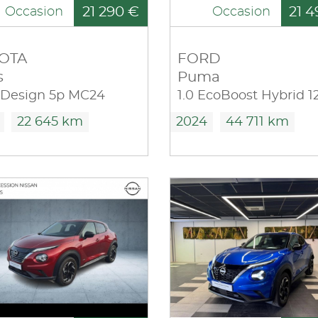
21 290 €
21 4
Occasion
Occasion
OTA
FORD
s
Puma
 Design 5p MC24
22 645 km
2024
44 711 km