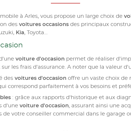
omobile à Arles, vous propose un large choix de
vo
tion des
voitures occasions
des principaux constru
uzuki,
Kia
, Toyota...
ccasion
 d'une
voiture d'occasion
permet de réaliser d'im
sur les frais d'assurance. A noter que la valeur d'
hé des
voitures d'occasion
offre un vaste choix de 
qui correspond parfaitement à vos besoins et préf
ables
: grâce aux rapports d'historique et aux diagn
urs d'une
voiture d'occasion
, assurant ainsi une acq
de votre conseiller commercial dans le garage o