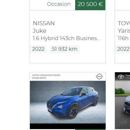
20 500 €
Occasion
NISSAN
TOY
Juke
Yari
1.6 Hybrid 143ch Business+ 2022.5
116h
2022
51 932 km
2022