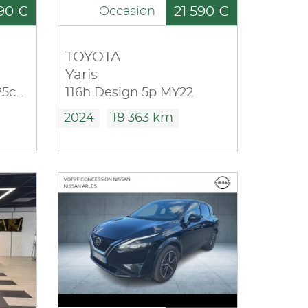
90 €
21 590 €
Occasion
TOYOTA
Yaris
1.0 EcoBoost Hybrid 125ch ST-Line S&S
116h Design 5p MY22
2024
18 363 km