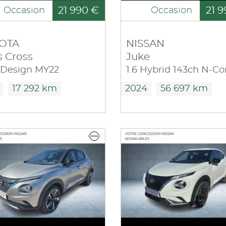
21 990 €
21 9
Occasion
Occasion
OTA
NISSAN
s Cross
Juke
 Design MY22
17 292 km
2024
56 697 km