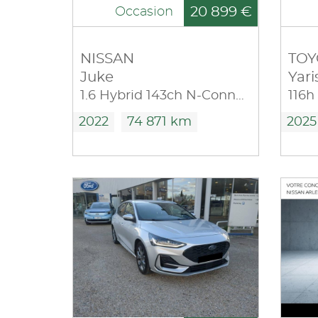
20 899 €
Occasion
NISSAN
TOY
Juke
Yari
1.6 Hybrid 143ch N-Connecta 2022.5
116h
2022
74 871 km
2025