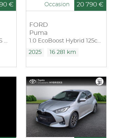
90 €
20 790 €
Occasion
FORD
Puma
1.0 EcoBoost 125ch S&S mHEV Titanium Powershift
1.0 EcoBoost Hybrid 125ch Titanium Business S&S
2025
16 281 km