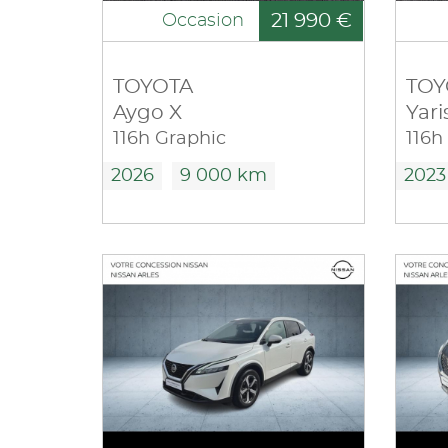
21 990 €
Occasion
TOYOTA
TOY
Aygo X
Yari
116h Graphic
116h
2026
9 000 km
2023