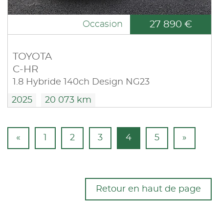
27 890 €
Occasion
TOYOTA
C-HR
1.8 Hybride 140ch Design NG23
2025
20 073 km
«
1
2
3
4
5
»
Retour en haut de page