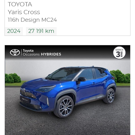
TOYOTA
Yaris Cross
116h Design MC24
2024
27 191 km