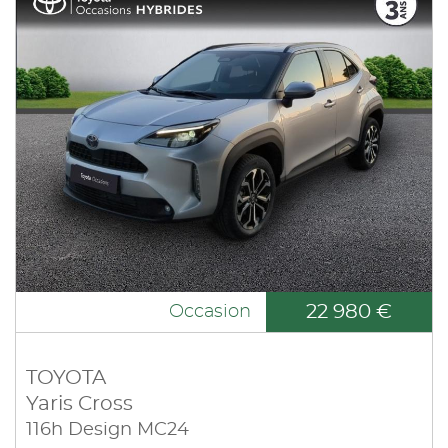
22 980 €
Occasion
TOYOTA
Yaris Cross
116h Design MC24