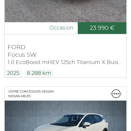
23 990 €
Occasion
FORD
Focus SW
1.0 EcoBoost mHEV 125ch Titanium X Business
2025
8 288 km