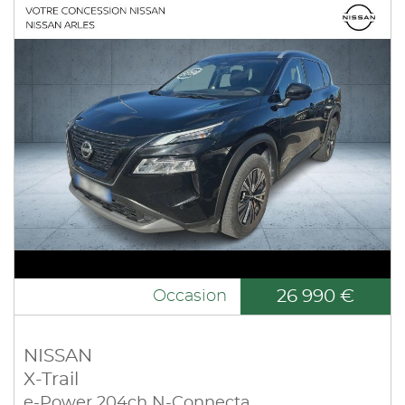
26 990 €
Occasion
NISSAN
X-Trail
e-Power 204ch N-Connecta