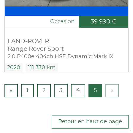
39 990 €
Occasion
LAND-ROVER
Range Rover Sport
2.0 P400e 404ch HSE Dynamic Mark IX
2020
111 330 km
«
1
2
3
4
5
»
Retour en haut de page