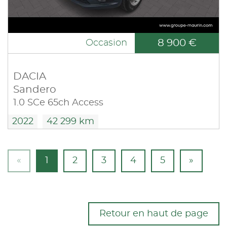
8 900 €
Occasion
DACIA
Sandero
1.0 SCe 65ch Access
2022
42 299 km
«
1
2
3
4
5
»
Retour en haut de page