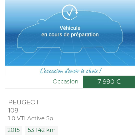
7 990 €
Occasion
PEUGEOT
108
1.0 VTi Active 5p
2015
53 142 km