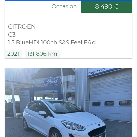
8 490 €
Occasion
CITROEN
C3
1.5 BlueHDi 100ch S&S Feel E6.d
2021
131 806 km