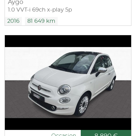
Aygo
1.0 VVT-i 69ch x-play 5p
2016
81 649 km
8 890 €
Occasion