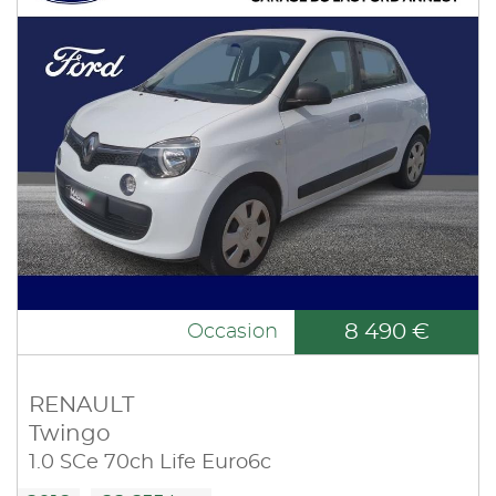
8 490 €
Occasion
RENAULT
Twingo
1.0 SCe 70ch Life Euro6c