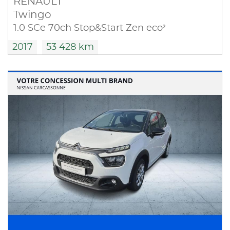
RENAULT
Twingo
1.0 SCe 70ch Stop&Start Zen eco²
2017
53 428 km