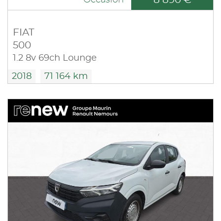
FIAT
500
1.2 8v 69ch Lounge
2018
71 164 km