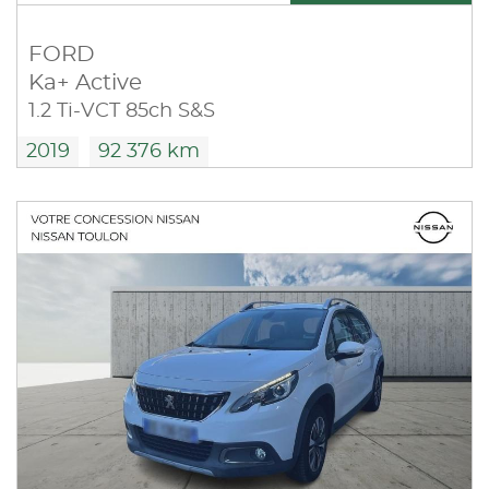
FORD
Ka+ Active
1.2 Ti-VCT 85ch S&S
2019
92 376 km