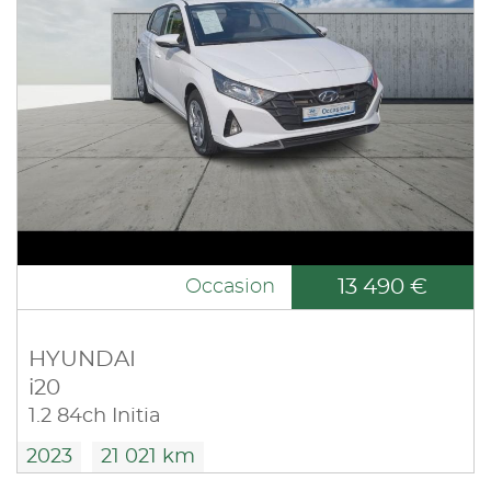
13 490 €
Occasion
HYUNDAI
i20
1.2 84ch Initia
2023
21 021 km