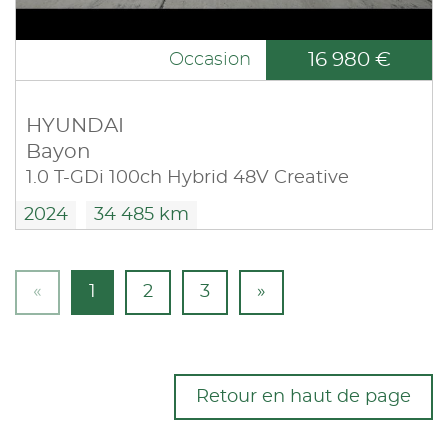
16 980 €
Occasion
HYUNDAI
Bayon
1.0 T-GDi 100ch Hybrid 48V Creative
2024
34 485 km
«
1
2
3
»
Retour en haut de page