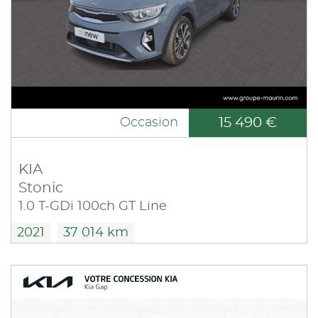
15 490 €
Occasion
KIA
Stonic
1.0 T-GDi 100ch GT Line
2021
37 014 km