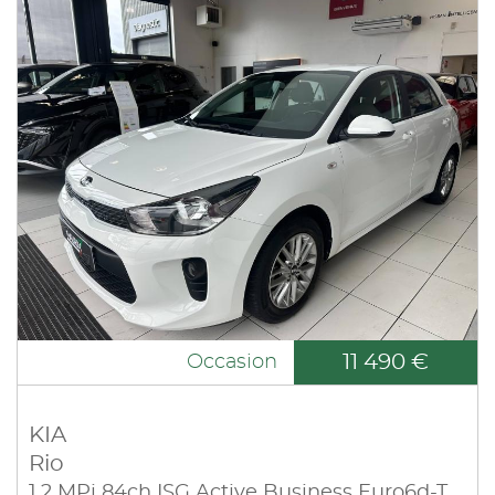
11 490 €
Occasion
KIA
Rio
1.2 MPi 84ch ISG Active Business Euro6d-T