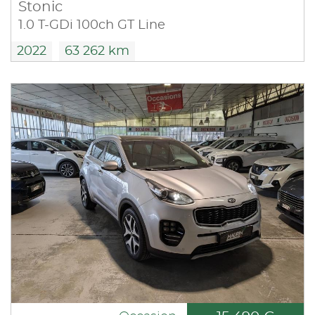
Stonic
1.0 T-GDi 100ch GT Line
2022
63 262 km