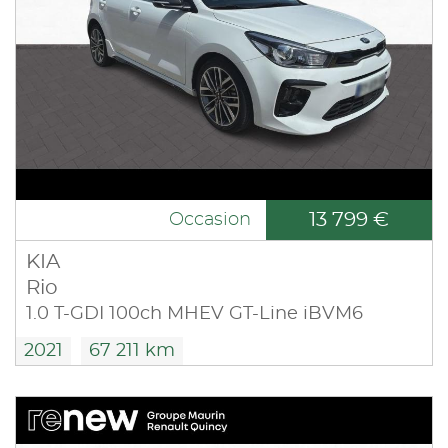
13 799 €
Occasion
KIA
Rio
1.0 T-GDI 100ch MHEV GT-Line iBVM6
2021
67 211 km