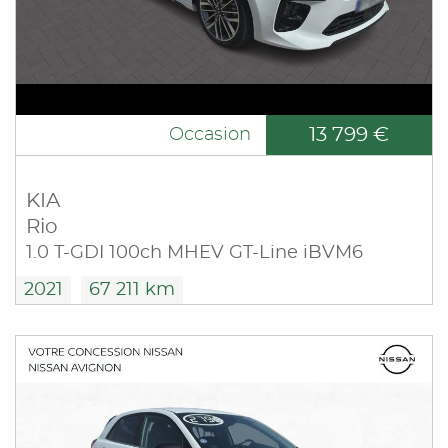
13 799 €
Occasion
KIA
Rio
1.0 T-GDI 100ch MHEV GT-Line iBVM6
2021
67 211 km