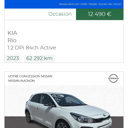
12 490 €
Occasion
KIA
Rio
1.2 DPi 84ch Active
2023
62 292 km