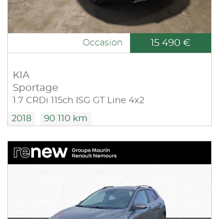
15 490 €
Occasion
KIA
Sportage
1.7 CRDi 115ch ISG GT Line 4x2
2018
90 110 km