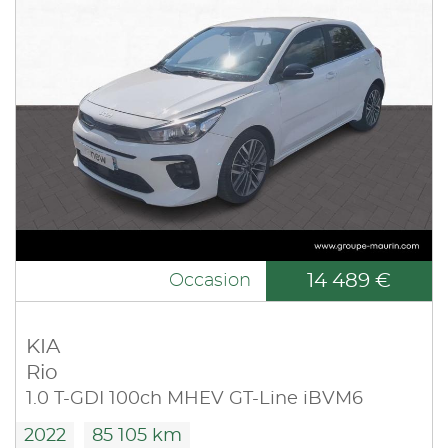
14 489 €
Occasion
KIA
Rio
1.0 T-GDI 100ch MHEV GT-Line iBVM6
2022
85 105 km