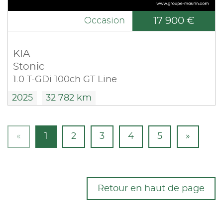
17 900 €
Occasion
KIA
Stonic
1.0 T-GDi 100ch GT Line
2025
32 782 km
«
1
2
3
4
5
»
Retour en haut de page