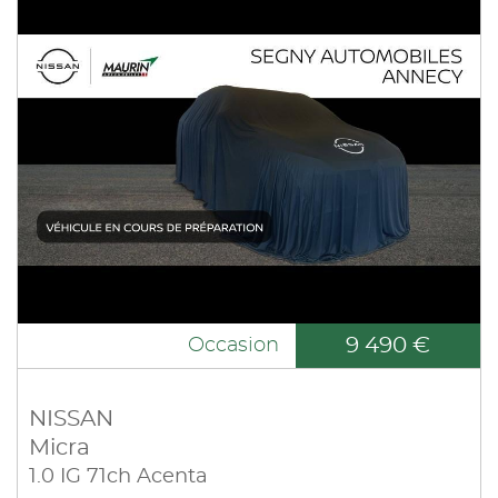
9 490 €
Occasion
NISSAN
Micra
1.0 IG 71ch Acenta