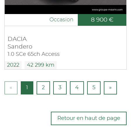
8 900 €
Occasion
DACIA
Sandero
1.0 SCe 65ch Access
2022
42 299 km
«
1
2
3
4
5
»
Retour en haut de page