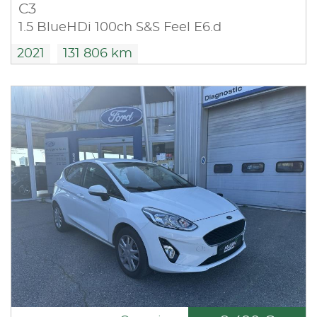
C3
1.5 BlueHDi 100ch S&S Feel E6.d
2021
131 806 km