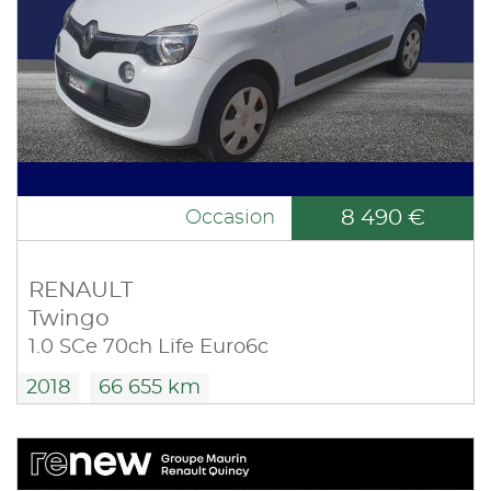
8 490 €
Occasion
RENAULT
Twingo
1.0 SCe 70ch Life Euro6c
2018
66 655 km