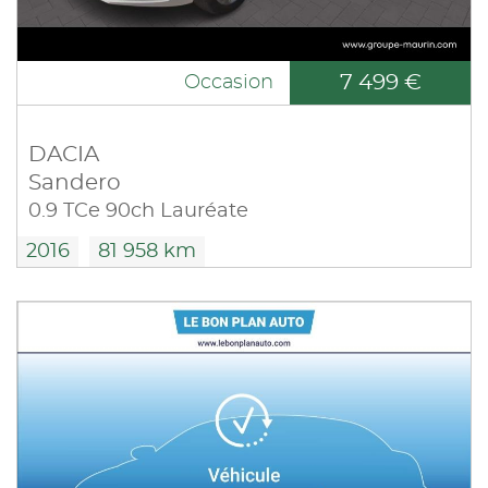
7 499 €
Occasion
DACIA
Sandero
0.9 TCe 90ch Lauréate
2016
81 958 km