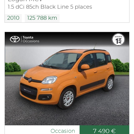
1.5 dCi 85ch Black Line 5 places
2010
125 788 km
7 490 €
Occasion