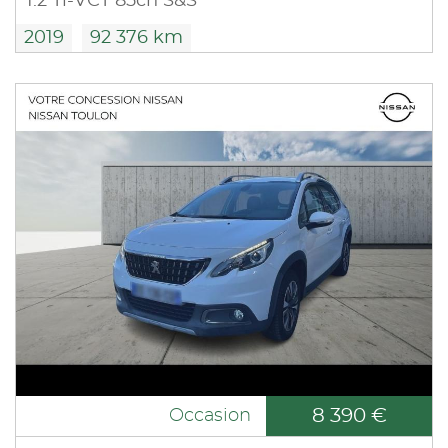
1.2 Ti-VCT 85ch S&S
2019
92 376 km
8 390 €
Occasion