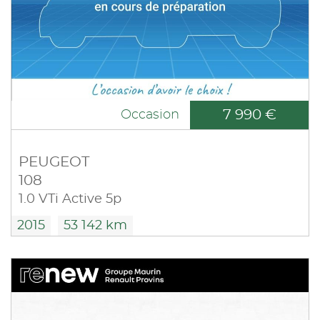
7 990 €
Occasion
PEUGEOT
108
1.0 VTi Active 5p
2015
53 142 km