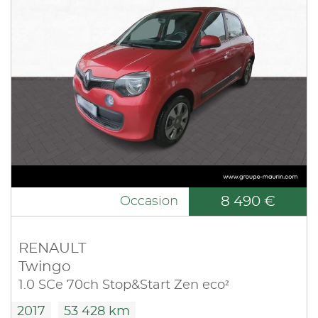
8 490 €
Occasion
RENAULT
Twingo
1.0 SCe 70ch Stop&Start Zen eco²
2017
53 428 km