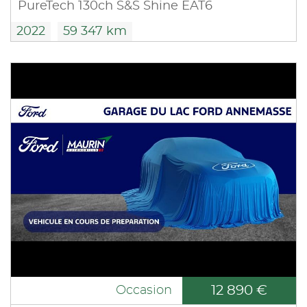
PureTech 130ch S&S Shine EAT6
2022
59 347 km
12 890 €
Occasion