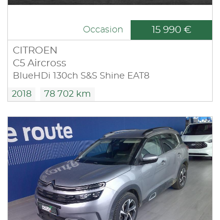
15 990 €
Occasion
CITROEN
C5 Aircross
BlueHDi 130ch S&S Shine EAT8
2018
78 702 km