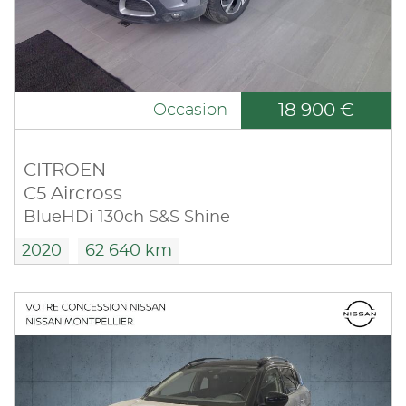
18 900 €
Occasion
CITROEN
C5 Aircross
BlueHDi 130ch S&S Shine
2020
62 640 km