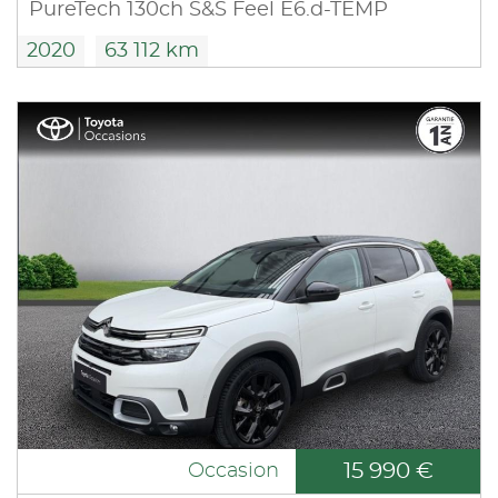
PureTech 130ch S&S Feel E6.d-TEMP
2020
63 112 km
15 990 €
Occasion