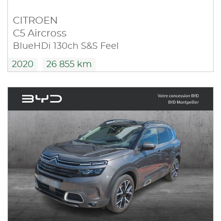
CITROEN
C5 Aircross
BlueHDi 130ch S&S Feel
2020
26 855 km