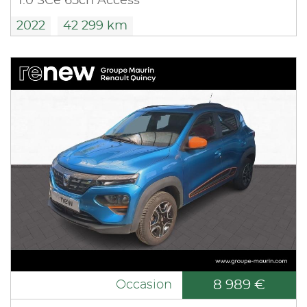
1.0 SCe 65ch Access
2022
42 299 km
8 989 €
Occasion