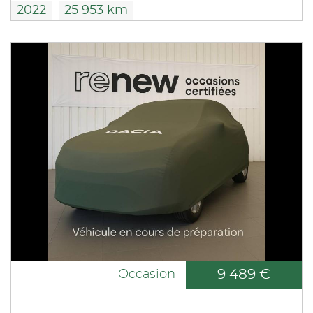
2022
25 953 km
9 489 €
Occasion