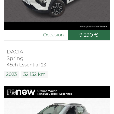
9 290 €
Occasion
DACIA
Spring
45ch Essential 23
2023
32 132 km