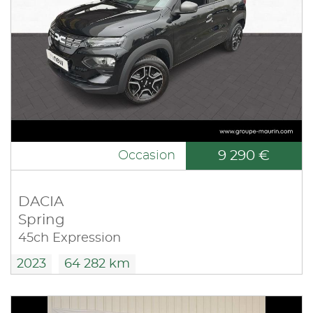
9 290 €
Occasion
DACIA
Spring
45ch Expression
2023
64 282 km