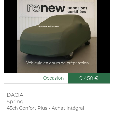
9 450 €
Occasion
DACIA
Spring
45ch Confort Plus - Achat Intégral