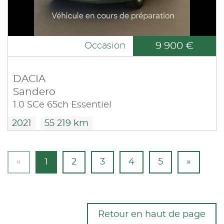
9 900 €
Occasion
DACIA
Sandero
1.0 SCe 65ch Essentiel
2021
55 219 km
«
1
2
3
4
5
»
Retour en haut de page