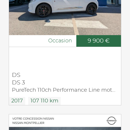
9 900 €
Occasion
DS
DS 3
PureTech 110ch Performance Line moteur 26261 kms facture Ds
2017
107 110 km