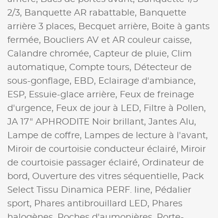
2/3,
Banquette AR rabattable,
Banquette
arrière 3 places,
Becquet arrière,
Boite à gants
fermée,
Boucliers AV et AR couleur caisse,
Calandre chromée,
Capteur de pluie,
Clim
automatique,
Compte tours,
Détecteur de
sous-gonflage,
EBD,
Eclairage d'ambiance,
ESP,
Essuie-glace arrière,
Feux de freinage
d'urgence,
Feux de jour à LED,
Filtre à Pollen,
JA 17" APHRODITE Noir brillant,
Jantes Alu,
Lampe de coffre,
Lampes de lecture à l'avant,
Miroir de courtoisie conducteur éclairé,
Miroir
de courtoisie passager éclairé,
Ordinateur de
bord,
Ouverture des vitres séquentielle,
Pack
Select Tissu Dinamica PERF. line,
Pédalier
sport,
Phares antibrouillard LED,
Phares
halogènes,
Poches d'aumonières,
Porte-