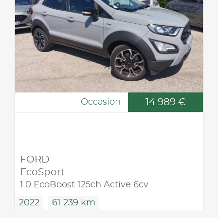
14 989 €
Occasion
FORD
EcoSport
1.0 EcoBoost 125ch Active 6cv
2022
61 239 km