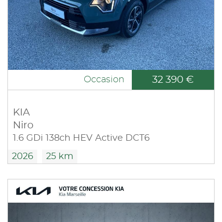
32 390 €
Occasion
KIA
Niro
1.6 GDi 138ch HEV Active DCT6
2026
25 km