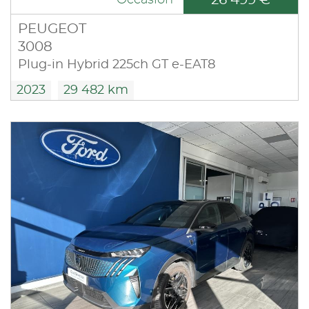
26 499 €
Occasion
PEUGEOT
3008
Plug-in Hybrid 225ch GT e-EAT8
2023
29 482 km