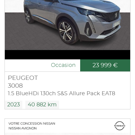
23 999 €
Occasion
PEUGEOT
3008
1.5 BlueHDi 130ch S&S Allure Pack EAT8
2023
40 882 km