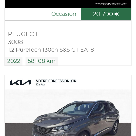
20 790 €
Occasion
PEUGEOT
3008
1.2 PureTech 130ch S&S GT EAT8
2022
58 108 km