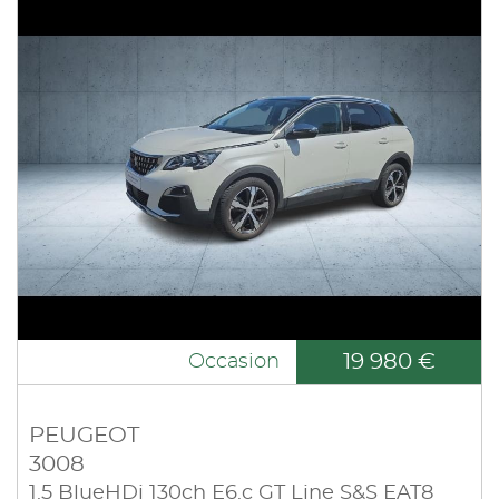
19 980 €
Occasion
PEUGEOT
3008
1.5 BlueHDi 130ch E6.c GT Line S&S EAT8