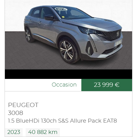
23 999 €
Occasion
PEUGEOT
3008
1.5 BlueHDi 130ch S&S Allure Pack EAT8
2023
40 882 km