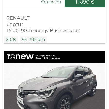
11 890 €
Occasion
RENAULT
Captur
1.5 dCi 90ch energy Business eco²
2018
94 792 km