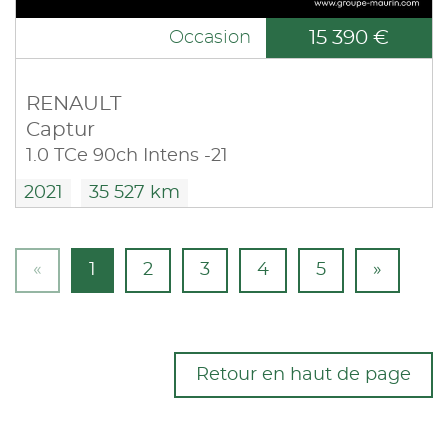
15 390 €
Occasion
RENAULT
Captur
1.0 TCe 90ch Intens -21
2021
35 527 km
«
1
2
3
4
5
»
Retour en haut de page