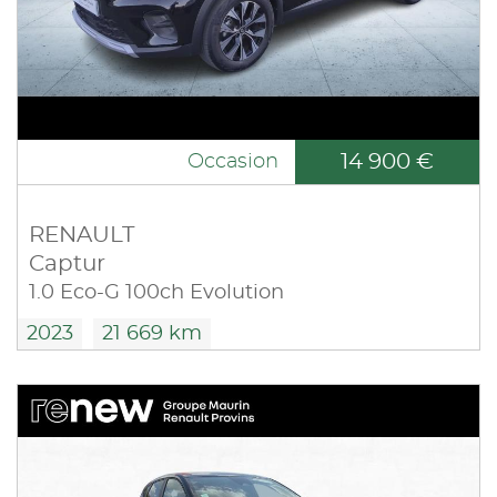
14 900 €
Occasion
RENAULT
Captur
1.0 Eco-G 100ch Evolution
2023
21 669 km