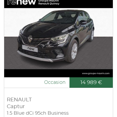
14 989 €
Occasion
RENAULT
Captur
1.5 Blue dCi 95ch Business