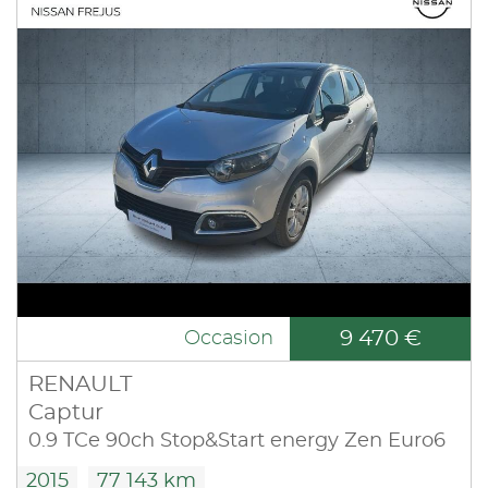
9 470 €
Occasion
RENAULT
Captur
0.9 TCe 90ch Stop&Start energy Zen Euro6
2015
77 143 km