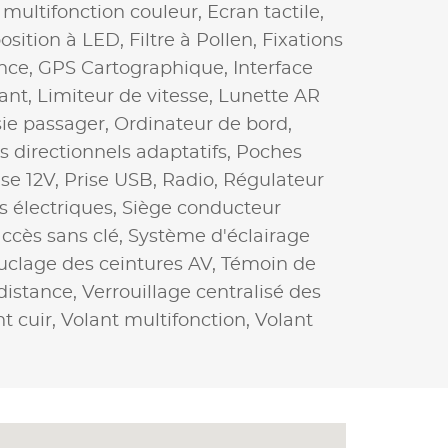
 multifonction couleur,
Ecran tactile,
osition à LED,
Filtre à Pollen,
Fixations
nce,
GPS Cartographique,
Interface
ant,
Limiteur de vitesse,
Lunette AR
sie passager,
Ordinateur de bord,
s directionnels adaptatifs,
Poches
ise 12V,
Prise USB,
Radio,
Régulateur
s électriques,
Siège conducteur
ccès sans clé,
Système d'éclairage
clage des ceintures AV,
Témoin de
 distance,
Verrouillage centralisé des
t cuir,
Volant multifonction,
Volant