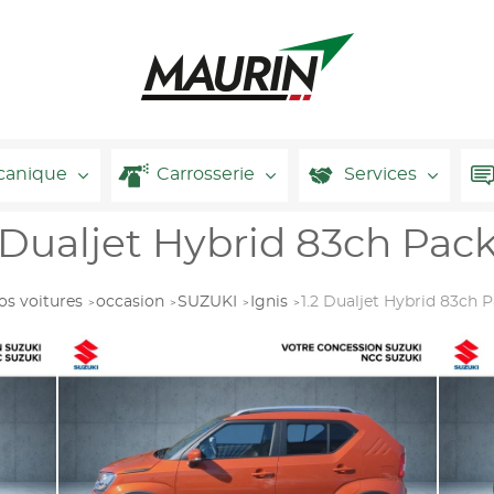
canique
Carrosserie
Services
 Dualjet Hybrid 83ch Pac
os voitures
occasion
SUZUKI
Ignis
1.2 Dualjet Hybrid 83ch 