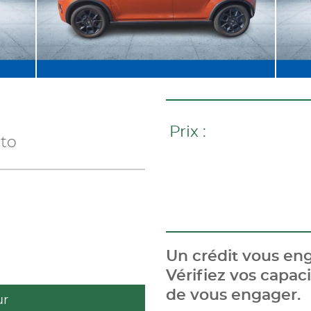
Prix :
uto
Un crédit vous eng
Vérifiez vos capa
de vous engager.
ur