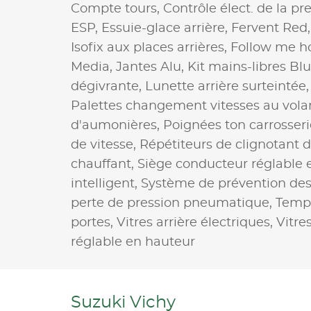
Compte tours,
Contrôle élect. de la p
ESP,
Essuie-glace arrière,
Fervent Red
Isofix aux places arrières,
Follow me 
Media,
Jantes Alu,
Kit mains-libres Bl
dégivrante,
Lunette arrière surteintée
Palettes changement vitesses au vola
d'aumonières,
Poignées ton carrosseri
de vitesse,
Répétiteurs de clignotant d
chauffant,
Siège conducteur réglable 
intelligent,
Système de prévention des 
perte de pression pneumatique,
Tempé
portes,
Vitres arrière électriques,
Vitre
réglable en hauteur
Suzuki Vichy