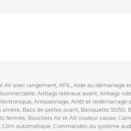
k
al AV avec rangement,
AFIL,
Aide au démarrage e
éconnectable,
Airbags latéraux avant,
Airbags rid
lectronique,
Antipatinage,
Arrêt et redémarrage 
 arrière,
Bacs de portes avant,
Banquette 50/50,
B
nts fermée,
Boucliers AV et AR couleur caisse,
Camé
,
Clim automatique,
Commandes du système audi