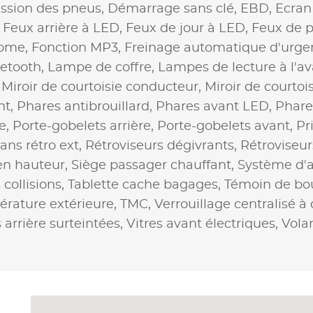
ression des pneus,
Démarrage sans clé,
EBD,
Ecran
,
Feux arrière à LED,
Feux de jour à LED,
Feux de p
home,
Fonction MP3,
Freinage automatique d'urge
uetooth,
Lampe de coffre,
Lampes de lecture à l'av
,
Miroir de courtoisie conducteur,
Miroir de courtoi
nt,
Phares antibrouillard,
Phares avant LED,
Phare
e,
Porte-gobelets arrière,
Porte-gobelets avant,
Pr
ans rétro ext,
Rétroviseurs dégivrants,
Rétroviseur
en hauteur,
Siège passager chauffant,
Système d'a
collisions,
Tablette cache bagages,
Témoin de bou
rature extérieure,
TMC,
Verrouillage centralisé à
s arrière surteintées,
Vitres avant électriques,
Volan