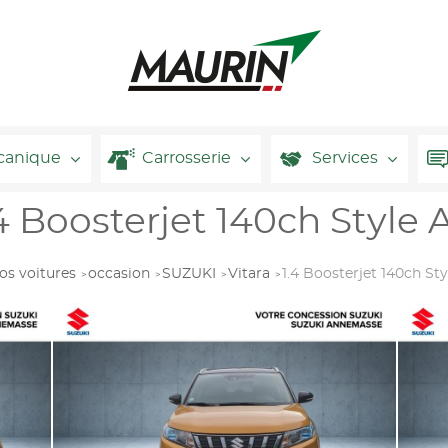
canique
Carrosserie
Services
4 Boosterjet 140ch Style A
os voitures
occasion
SUZUKI
Vitara
1.4 Boosterjet 140ch Sty