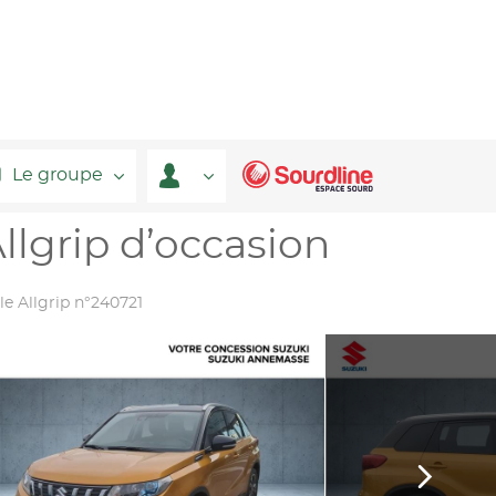
Le groupe
llgrip d’occasion
le Allgrip n°240721