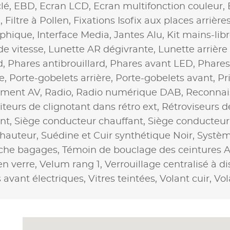
lé,
EBD,
Ecran LCD,
Ecran multifonction couleur,
D,
Filtre à Pollen,
Fixations Isofix aux places arrière
aphique,
Interface Media,
Jantes Alu,
Kit mains-lib
de vitesse,
Lunette AR dégivrante,
Lunette arrière
d,
Phares antibrouillard,
Phares avant LED,
Phares
e,
Porte-gobelets arrière,
Porte-gobelets avant,
Pr
ement AV,
Radio,
Radio numérique DAB,
Reconnai
teurs de clignotant dans rétro ext,
Rétroviseurs d
nt,
Siège conducteur chauffant,
Siège conducteur
 hauteur,
Suédine et Cuir synthétique Noir,
Systèm
ache bagages,
Témoin de bouclage des ceintures 
en verre,
Velum rang 1,
Verrouillage centralisé à d
s avant électriques,
Vitres teintées,
Volant cuir,
Vol