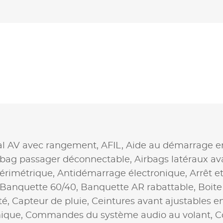
al AV avec rangement,
AFIL,
Aide au démarrage e
rbag passager déconnectable,
Airbags latéraux av
érimétrique,
Antidémarrage électronique,
Arrêt e
Banquette 60/40,
Banquette AR rabattable,
Boite
té,
Capteur de pluie,
Ceintures avant ajustables e
ique,
Commandes du système audio au volant,
C