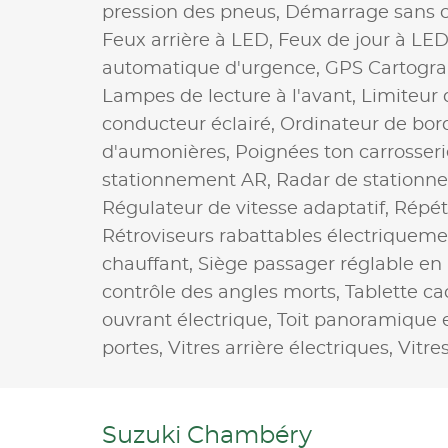
pression des pneus,
Démarrage sans c
Feux arrière à LED,
Feux de jour à LE
automatique d'urgence,
GPS Cartogr
Lampes de lecture à l'avant,
Limiteur 
conducteur éclairé,
Ordinateur de bor
d'aumonières,
Poignées ton carrosseri
stationnement AR,
Radar de stationn
Régulateur de vitesse adaptatif,
Répéti
Rétroviseurs rabattables électriqueme
chauffant,
Siège passager réglable en
contrôle des angles morts,
Tablette c
ouvrant électrique,
Toit panoramique 
portes,
Vitres arrière électriques,
Vitre
Suzuki Chambéry