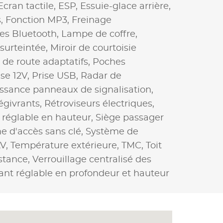
Ecran tactile,
ESP,
Essuie-glace arrière,
s,
Fonction MP3,
Freinage
res Bluetooth,
Lampe de coffre,
 surteintée,
Miroir de courtoisie
 de route adaptatifs,
Poches
ise 12V,
Prise USB,
Radar de
ssance panneaux de signalisation,
égivrants,
Rétroviseurs électriques,
 réglable en hauteur,
Siège passager
e d'accès sans clé,
Système de
AV,
Température extérieure,
TMC,
Toit
istance,
Verrouillage centralisé des
ant réglable en profondeur et hauteur