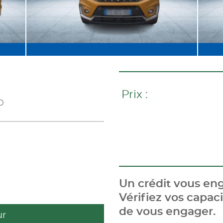
Prix :
p
Un crédit vous eng
Vérifiez vos capa
de vous engager.
ur