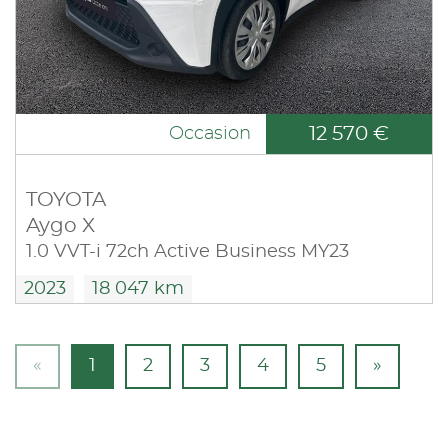
12 570 €
Occasion
TOYOTA
Aygo X
1.0 VVT-i 72ch Active Business MY23
2023
18 047 km
«
1
2
3
4
5
»