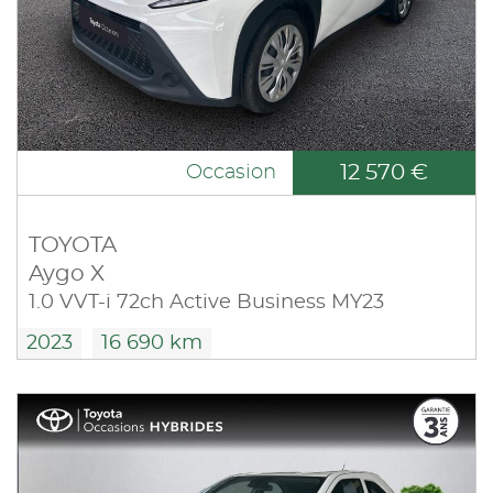
12 570 €
Occasion
TOYOTA
Aygo X
1.0 VVT-i 72ch Active Business MY23
2023
16 690 km