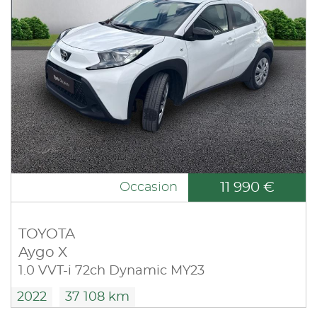
11 990 €
Occasion
TOYOTA
Aygo X
1.0 VVT-i 72ch Dynamic MY23
2022
37 108 km