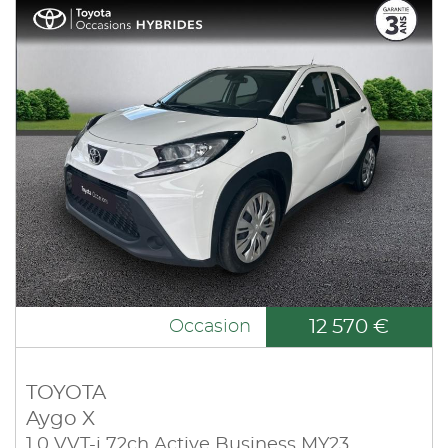
12 570 €
Occasion
TOYOTA
Aygo X
1.0 VVT-i 72ch Active Business MY23