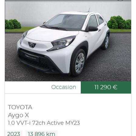
11 290 €
Occasion
TOYOTA
Aygo X
1.0 VVT-i 72ch Active MY23
2023
13 896 km