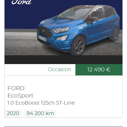
12 490 €
Occasion
FORD
EcoSport
1.0 EcoBoost 125ch ST-Line
2020
94 200 km