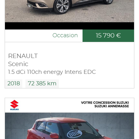
15 790 €
Occasion
RENAULT
Scenic
1.5 dCi 110ch energy Intens EDC
2018
72 385 km