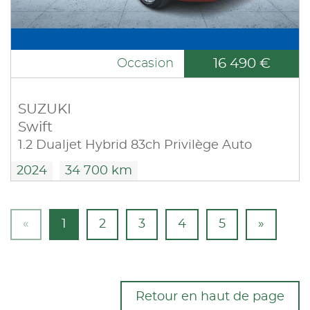
16 490 €
Occasion
SUZUKI
Swift
1.2 Dualjet Hybrid 83ch Privilège Auto
2024
34 700 km
«
1
2
3
4
5
»
Retour en haut de page