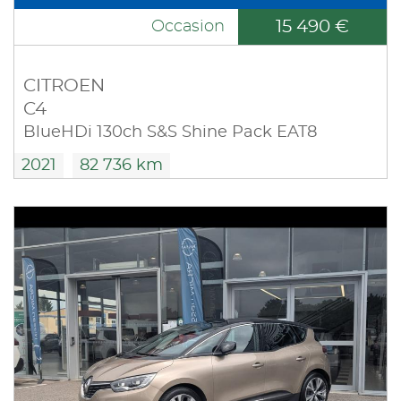
15 490 €
Occasion
CITROEN
C4
BlueHDi 130ch S&S Shine Pack EAT8
2021
82 736 km