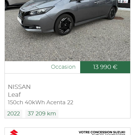
13 990 €
Occasion
NISSAN
Leaf
150ch 40kWh Acenta 22
2022
37 209 km