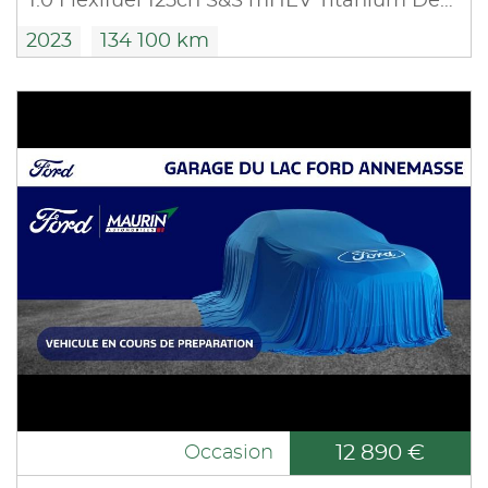
1.0 Flexifuel 125ch S&S mHEV Titanium Design 3
2023
134 100 km
12 890 €
Occasion