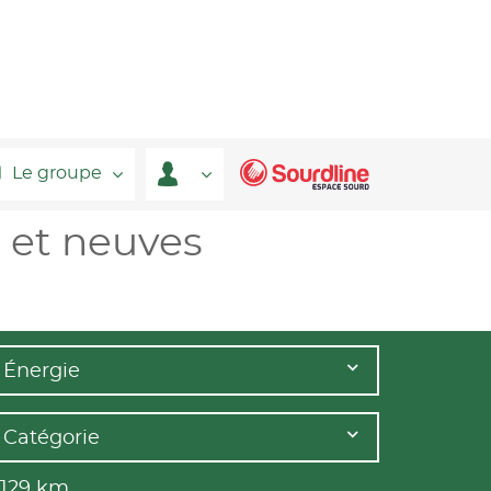
Le groupe
 et neuves
Énergie
Catégorie
 129
km