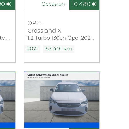
90 €
10 480 €
Occasion
OPEL
Crossland X
1.4 Twinport 87ch White Edition Start/Stop
1.2 Turbo 130ch Opel 2020 Euro 6d-T
2021
62 401 km