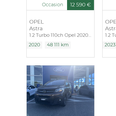
12 590 €
Occasion
OPEL
OPE
Astra
Astr
1.2 Turbo 110ch Opel 2020 6cv
1.2 
2020
48 111 km
2023