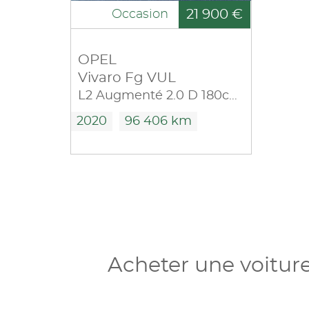
21 900 €
Occasion
OPEL
Vivaro Fg VUL
L2 Augmenté 2.0 D 180ch Pack Business BVA8
2020
96 406 km
Acheter une voitur