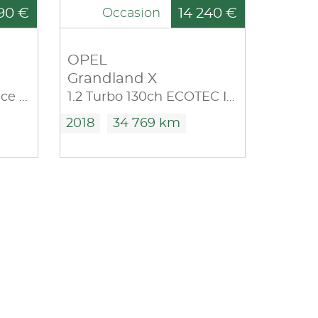
90 €
14 240 €
Occasion
OPEL
Grandland X
1.2 Turbo 110ch Elegance 6cv
1.2 Turbo 130ch ECOTEC Innovation
2018
34 769 km