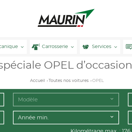
canique
Carrosserie
Services
 spéciale OPEL d’occasion
Accueil
Toutes nos voitures
OPEL
Modèle
Année min.
Kilométrage max. :
176