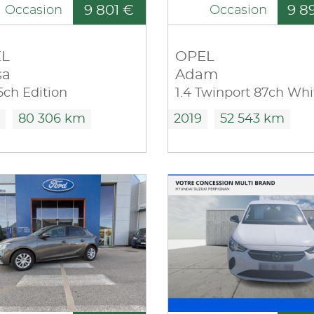
9 801 €
9 8
Occasion
Occasion
L
OPEL
sa
Adam
75ch Edition
80 306 km
2019
52 543 km