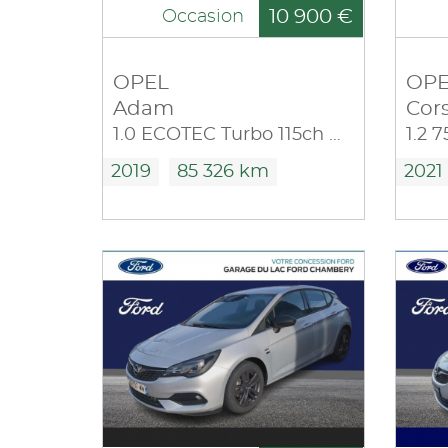
10 900 €
Occasion
OPEL
OPE
Adam
Cor
1.0 ECOTEC Turbo 115ch Unlimited Start/Stop
1.2 
2019
85 326 km
2021