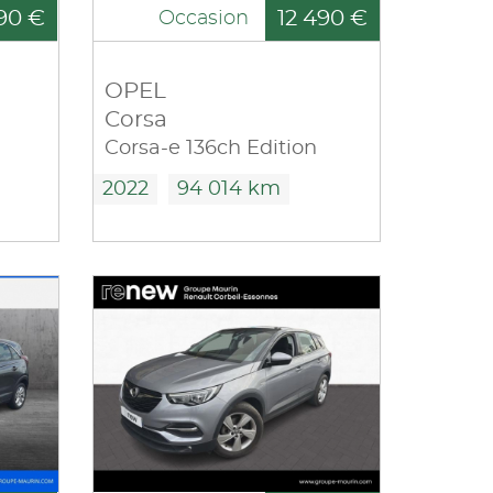
90 €
12 490 €
Occasion
OPEL
Corsa
Corsa-e 136ch Edition
2022
94 014 km