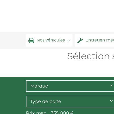
Nos véhicules
Entretien mé
Sélection
Marque
Type de boîte
Prix max. :
355 000
€