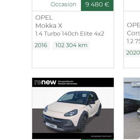
9 480 €
Occasion
OPEL
OPE
Mokka X
Cor
1.4 Turbo 140ch Elite 4x2
1.2 
2016
102 304 km
2020