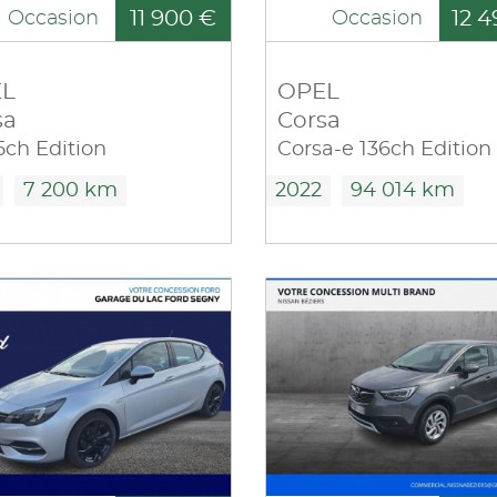
11 900 €
12 4
Occasion
Occasion
L
OPEL
sa
Corsa
75ch Edition
Corsa-e 136ch Edition
7 200 km
2022
94 014 km