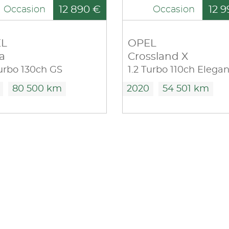
12 890 €
12 9
Occasion
Occasion
L
OPEL
a
Crossland X
Turbo 130ch GS
80 500 km
2020
54 501 km