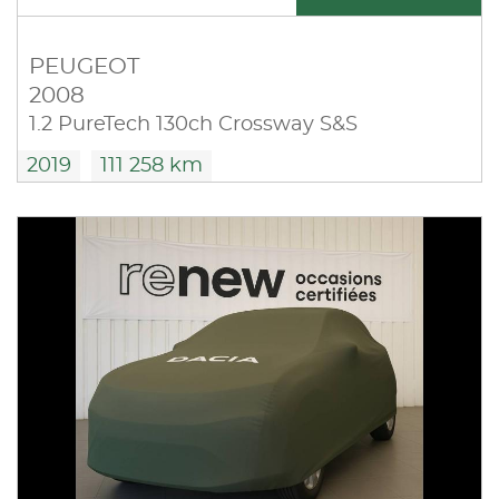
PEUGEOT
2008
1.2 PureTech 130ch Crossway S&S
2019
111 258 km