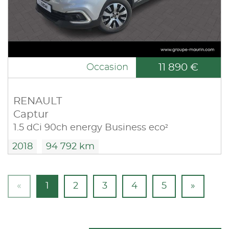
11 890 €
Occasion
RENAULT
Captur
1.5 dCi 90ch energy Business eco²
2018
94 792 km
«
1
2
3
4
5
»