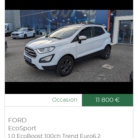
11 800 €
Occasion
FORD
EcoSport
1.0 EcoBoost 100ch Trend Euro6.2