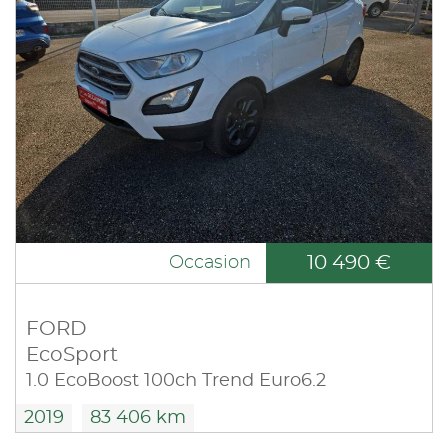
10 490 €
Occasion
FORD
EcoSport
1.0 EcoBoost 100ch Trend Euro6.2
2019
83 406 km