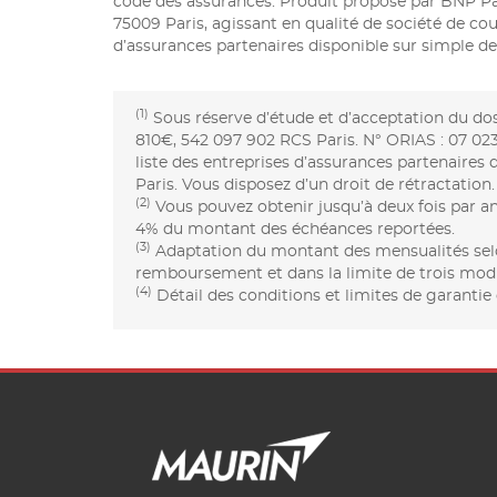
code des assurances. Produit proposé par BNP Pa
75009 Paris, agissant en qualité de société de co
d’assurances partenaires disponible sur simple 
(1)
Sous réserve d’étude et d’acceptation du dos
810€, 542 097 902 RCS Paris. N° ORIAS : 07 023 
liste des entreprises d’assurances partenaires
Paris. Vous disposez d’un droit de rétractation.
(2)
Vous pouvez obtenir jusqu’à deux fois par an
4% du montant des échéances reportées.
(3)
Adaptation du montant des mensualités selon
remboursement et dans la limite de trois modif
(4)
Détail des conditions et limites de garantie 