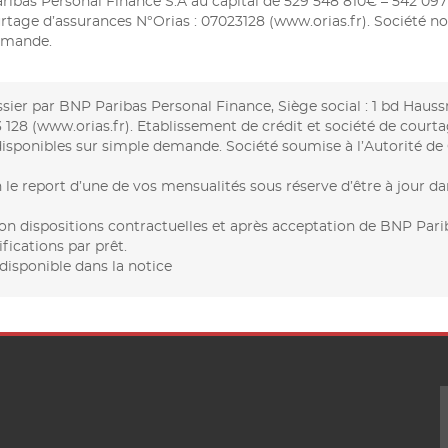
ribas Personal Finance S.A au capital de 529 548 810€ – 542 097 
urtage d’assurances N°Orias : 07023128 (www.orias.fr). Société non
demande.
sier par BNP Paribas Personal Finance, Siège social : 1 bd Haus
128 (www.orias.fr). Etablissement de crédit et société de courta
 disponibles sur simple demande. Société soumise à l’Autorité de
 le report d’une de vos mensualités sous réserve d’être à jour 
 dispositions contractuelles et après acceptation de BNP Parib
ications par prêt.
disponible dans la notice