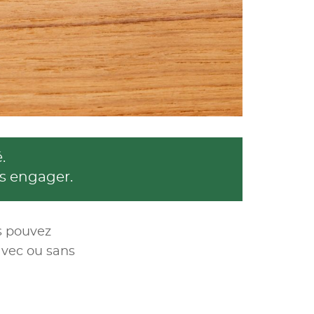
.
s engager.
us pouvez
avec ou sans