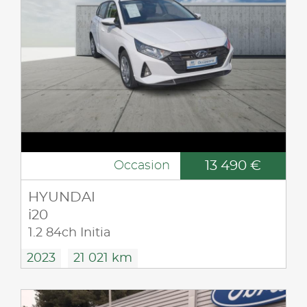
13 490 €
Occasion
HYUNDAI
i20
1.2 84ch Initia
2023
21 021 km