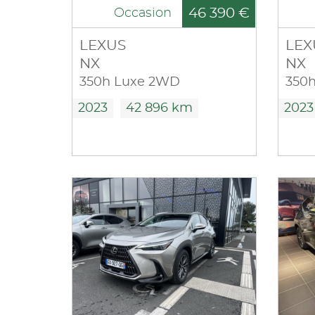
46 390 €
Occasion
LEXUS
LEX
NX
NX
350h Luxe 2WD
2023
42 896 km
2023