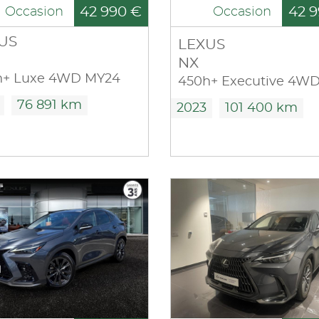
42 990 €
42 9
Occasion
Occasion
US
LEXUS
NX
h+ Luxe 4WD MY24
76 891 km
2023
101 400 km