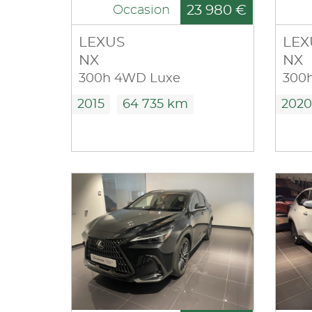
23 980 €
Occasion
LEXUS
LEX
NX
NX
300h 4WD Luxe
300
2015
64 735 km
2020