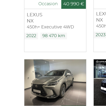
40 990 €
Occasion
LEX
LEXUS
NX
NX
450
450h+ Executive 4WD
2023
2022
98 470 km