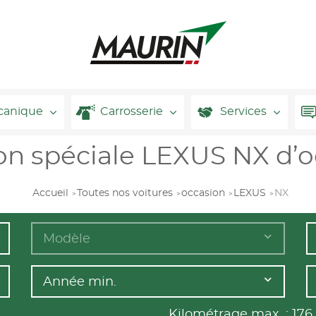
canique
Carrosserie
Services
on spéciale LEXUS NX d’
Accueil
Toutes nos voitures
occasion
LEXUS
NX
Modèle
Année min.
Kilométrage max. :
176