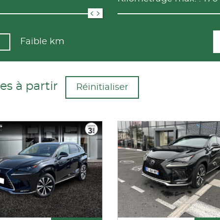
Faible km
s à partir
Réinitialiser