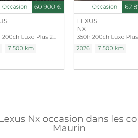
60 900 €
62 8
Occasion
Occasion
US
LEXUS
NX
350h 200ch Luxe Plus 2WD MY26
7 500 km
2026
7 500 km
 Lexus Nx occasion dans les c
Maurin