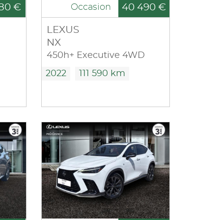
80 €
40 490 €
Occasion
LEXUS
NX
450h+ Executive 4WD
2022
111 590 km