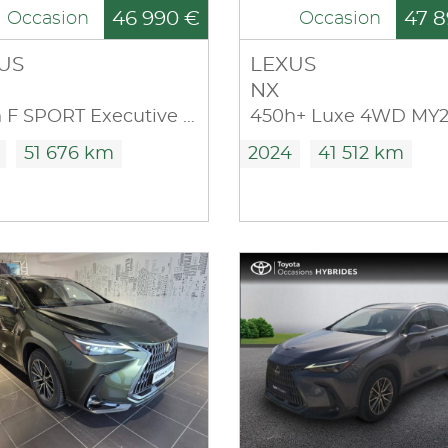
46 990 €
47 8
Occasion
Occasion
US
LEXUS
NX
350h F SPORT Executive 4WD MY24
450h+ Luxe 4WD MY2
51 676 km
2024
41 512 km