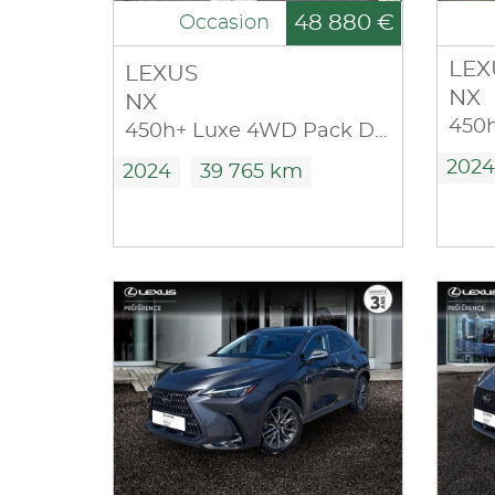
48 880 €
Occasion
LEX
LEXUS
NX
NX
450
450h+ Luxe 4WD Pack Design
2024
2024
39 765 km