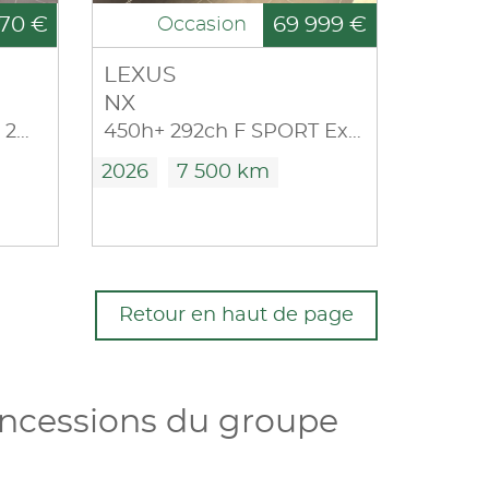
70 €
69 999 €
Occasion
LEXUS
NX
350h 200ch Luxe Plus 2WD MY26
450h+ 292ch F SPORT Executive 4WD MY26
2026
7 500 km
Retour en haut de page
oncessions du groupe