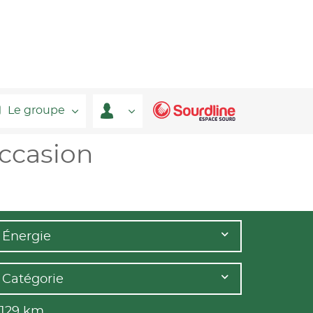
Le groupe
occasion
Énergie
Catégorie
 129
km