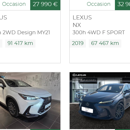
27 990 €
32 9
Occasion
Occasion
US
LEXUS
NX
h 2WD Design MY21
300h 4WD F SPORT
91 417 km
2019
67 467 km