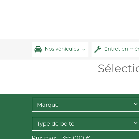
Nos véhicules
Entretien mé
Sélecti
Marque
Type de boîte
Prix max. :
355 000
€