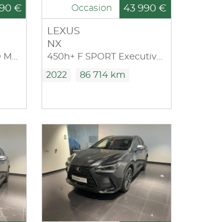
90 €
43 990 €
Occasion
LEXUS
NX
450h+ Executive 4WD MY24
450h+ F SPORT Executive 4WD
2022
86 714 km