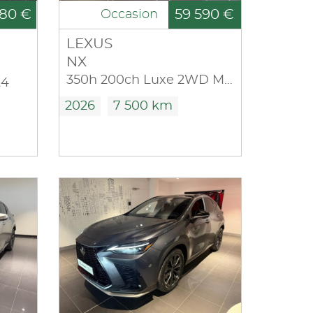
80 €
59 590 €
Occasion
LEXUS
NX
350h 200ch Luxe 2WD MY26
24
2026
7 500 km