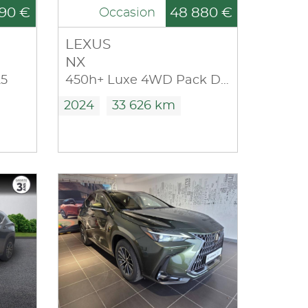
90 €
48 880 €
Occasion
LEXUS
NX
5
450h+ Luxe 4WD Pack Design
2024
33 626 km