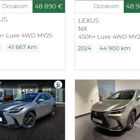
48 890 €
48 9
Occasion
Occasion
US
LEXUS
NX
h+ Luxe 4WD MY25
450h+ Luxe 4WD MY
41 667 km
2024
44 900 km