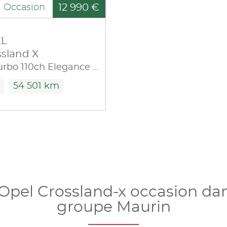
12 990 €
Occasion
L
ssland X
1.2 Turbo 110ch Elegance 6cv
54 501 km
Opel Crossland-x occasion da
groupe Maurin