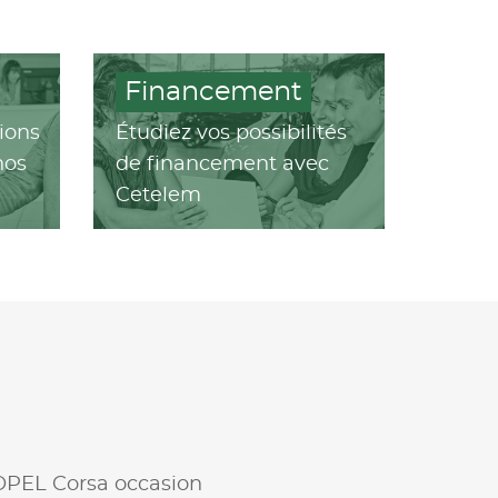
Financement
ions
Étudiez vos possibilités
nos
de financement avec
Cetelem
OPEL Corsa occasion