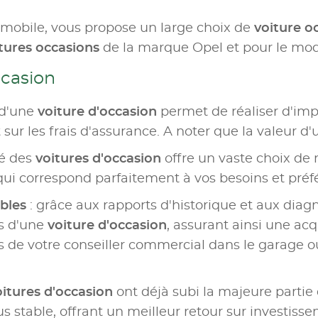
omobile, vous propose un large choix de
voiture o
tures occasions
de la marque Opel et pour le mod
ccasion
 d'une
voiture d'occasion
permet de réaliser d'im
sur les frais d'assurance. A noter que la valeur d'
hé des
voitures d'occasion
offre un vaste choix de 
qui correspond parfaitement à vos besoins et préf
ables
: grâce aux rapports d'historique et aux diagn
urs d'une
voiture d'occasion
, assurant ainsi une acq
de votre conseiller commercial dans le garage o
oitures d'occasion
ont déjà subi la majeure partie d
us stable, offrant un meilleur retour sur investiss