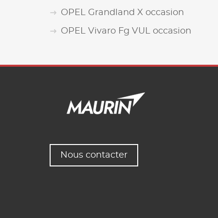
OPEL Grandland X occasion
OPEL Vivaro Fg VUL occasion
Nous contacter