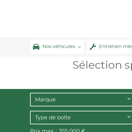
Nos véhicules
Entretien mé
Sélection 
Marque
Type de boîte
Prix max. :
355 000
€