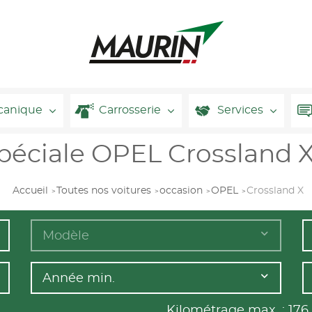
canique
Carrosserie
Services
spéciale OPEL Crossland X
Accueil
Toutes nos voitures
occasion
OPEL
Crossland X
Modèle
Année min.
Kilométrage max. :
176