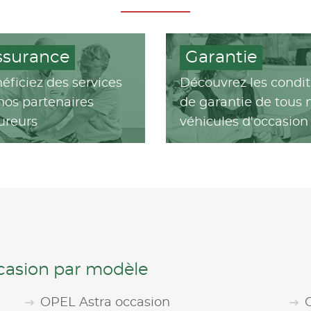
ssurance
Garantie
éficiez des services
Découvrez les condit
nos partenaires
de garantie de tous 
ureurs
véhicules d'occasion
ccasion par modèle
OPEL Astra occasion