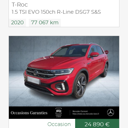
T-Roc
1.5 TSI EVO 150ch R-Line DSG7 S&S
2020
77 067 km
24 890 €
Occasion