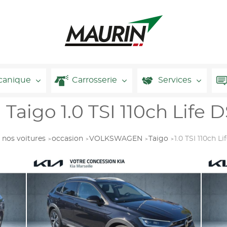
canique
Carrosserie
Services
igo 1.0 TSI 110ch Life D
 nos voitures
occasion
VOLKSWAGEN
Taigo
1.0 TSI 110ch L