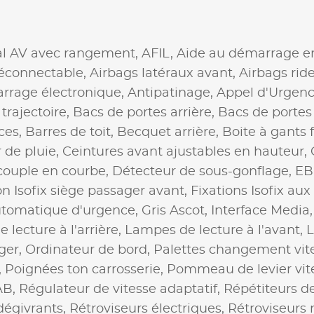
al AV avec rangement,
AFIL,
Aide au démarrage e
éconnectable,
Airbags latéraux avant,
Airbags rid
rrage électronique,
Antipatinage,
Appel d'Urgenc
trajectoire,
Bacs de portes arrière,
Bacs de portes
ces,
Barres de toit,
Becquet arrière,
Boite à gants
 de pluie,
Ceintures avant ajustables en hauteur,
couple en courbe,
Détecteur de sous-gonflage,
EB
on Isofix siège passager avant,
Fixations Isofix aux
utomatique d'urgence,
Gris Ascot,
Interface Media
lecture à l'arrière,
Lampes de lecture à l'avant,
L
ager,
Ordinateur de bord,
Palettes changement vite
,
Poignées ton carrosserie,
Pommeau de levier vite
AB,
Régulateur de vitesse adaptatif,
Répétiteurs de
dégivrants,
Rétroviseurs électriques,
Rétroviseurs 