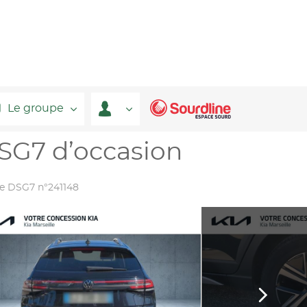
Le groupe
SG7 d’occasion
ife DSG7 n°241148