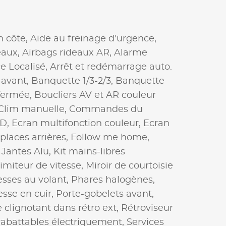
n côte,
Aide au freinage d'urgence,
eaux,
Airbags rideaux AR,
Alarme
e Localisé,
Arrêt et redémarrage auto.
 avant,
Banquette 1/3-2/3,
Banquette
 fermée,
Boucliers AV et AR couleur
Clim manuelle,
Commandes du
D,
Ecran multifonction couleur,
Ecran
 places arrières,
Follow me home,
,
Jantes Alu,
Kit mains-libres
imiteur de vitesse,
Miroir de courtoisie
sses au volant,
Phares halogènes,
sse en cuir,
Porte-gobelets avant,
 clignotant dans rétro ext,
Rétroviseur
rabattables électriquement,
Services