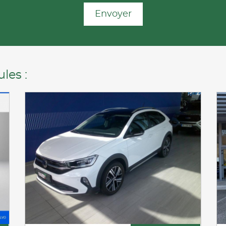
Envoyer
les :