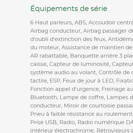
Équipements de série
6 Haut parleurs,
ABS,
Accoudoir centr
Airbag conducteur,
Airbag passager d
d'oubli d'extinction des feux,
Antidéma
du moteur,
Assistance de maintien de 
AR rabattable,
Banquette arrière 3 pla
caisse,
Capteur de luminosité,
Capteur
système audio au volant,
Contrôle de 
tactile,
ESP,
Feux de jour à LED,
Fixati
Fonction appel d'urgence,
Freinage a
Bluetooth,
Lampe de coffre,
Lampes de 
conducteur,
Miroir de courtoisie pass
Pneu à faible résistance au roulement
Prise USB,
Radio,
Radio numérique D
intérieur électrochrome,
Rétroviseurs 