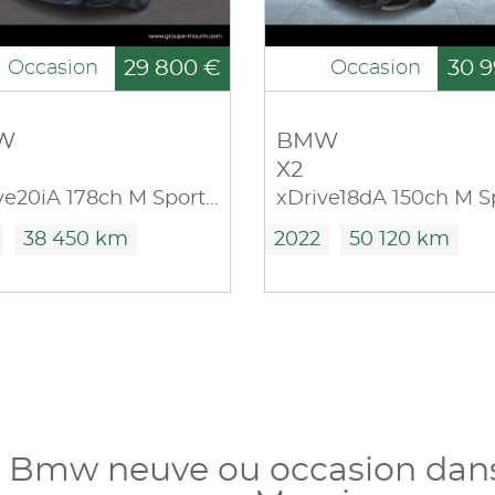
29 800 €
30 9
Occasion
Occasion
W
BMW
X2
sDrive20iA 178ch M Sport DKG7
38 450 km
2022
50 120 km
e Bmw neuve ou occasion dans