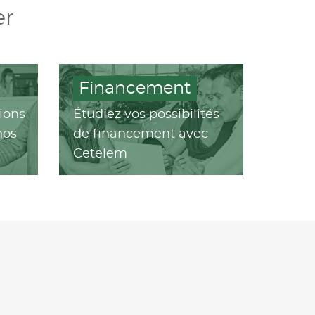
er
Financement
ions
Étudiez vos possibilités
nos
de financement avec
Cetelem