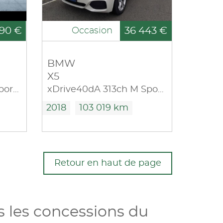
90 €
36 443 €
Occasion
BMW
X5
xDrive18dA 150ch M Sport Euro6d-T
xDrive40dA 313ch M Sport 21cv
2018
103 019 km
Retour en haut de page
 les concessions du