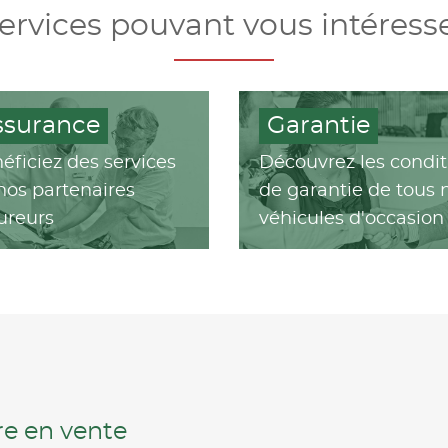
ervices pouvant vous intéress
ssurance
Garantie
éficiez des services
Découvrez les condit
nos partenaires
de garantie de tous 
ureurs
véhicules d'occasion
ure en vente