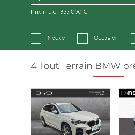
Prix max. :
355 000
€
Neuve
Occasion
4 Tout Terrain BMW prê