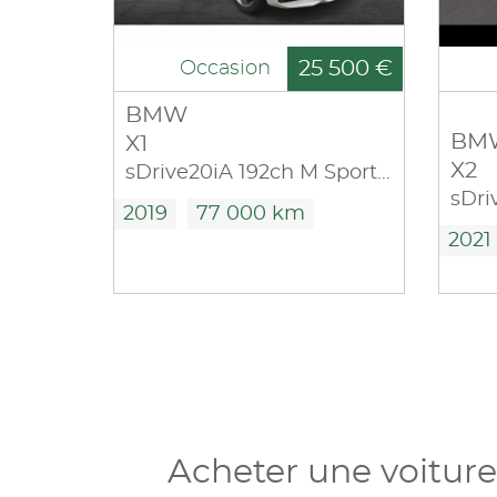
25 500 €
Occasion
BMW
BM
X1
X2
sDrive20iA 192ch M Sport DKG7 10cv
2019
77 000 km
2021
Acheter une voitur