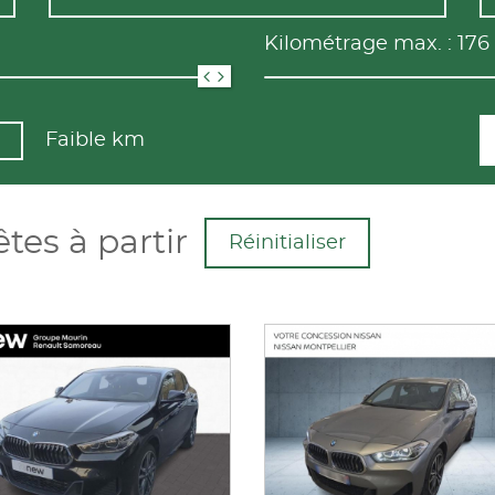
Kilométrage max. :
176
Faible km
tes à partir
Réinitialiser