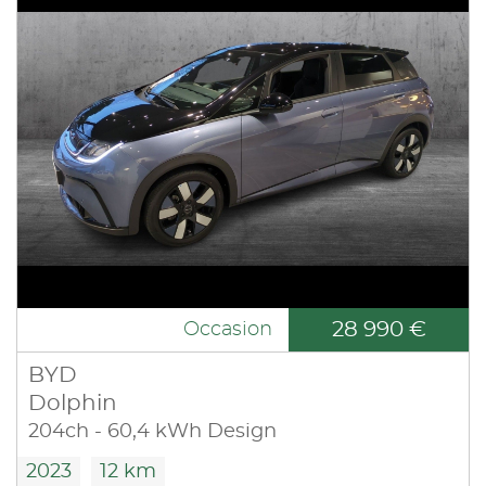
28 990 €
Occasion
BYD
Dolphin
204ch - 60,4 kWh Design
2023
12 km