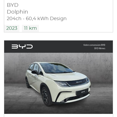
BYD
Dolphin
204ch - 60,4 kWh Design
2023
11 km