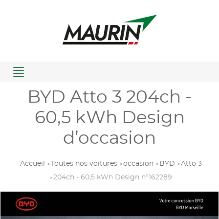
Menu
BYD Atto 3 204ch -
60,5 kWh Design
d’occasion
Accueil
Toutes nos voitures
occasion
BYD
Atto 3
204ch - 60,5 kWh Design n°162289