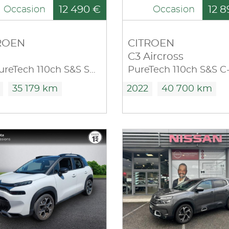
12 490 €
12 8
Occasion
Occasion
ROEN
CITROEN
C3 Aircross
1.2 PureTech 110ch S&S Shine EAT6
35 179 km
2022
40 700 km