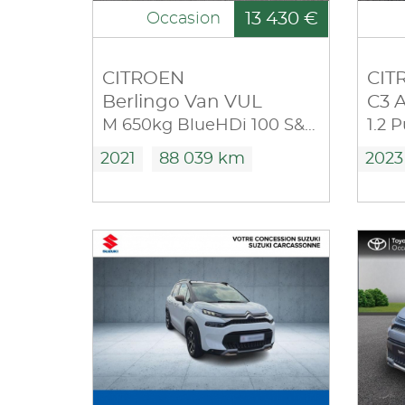
13 430 €
Occasion
CITROEN
CIT
Berlingo Van VUL
C3 A
M 650kg BlueHDi 100 S&S Club BVM5
2021
88 039 km
2023