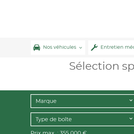
Nos véhicules
Entretien mé
Sélection s
Marque
Type de boîte
Prix max. :
355 000
€