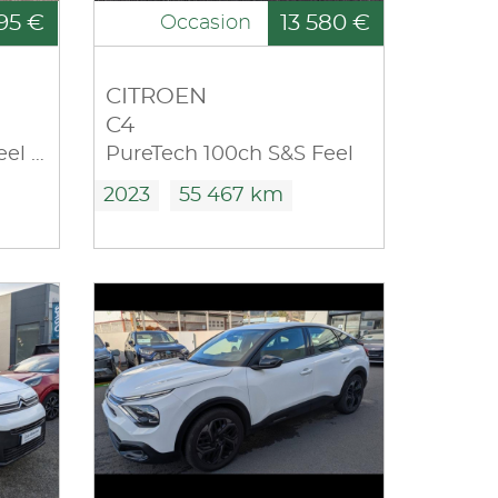
95 €
13 580 €
Occasion
CITROEN
C4
PureTech 130ch S&S Feel E6.d-TEMP
PureTech 100ch S&S Feel
2023
55 467 km