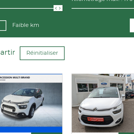
Faible km
artir
Réinitialiser