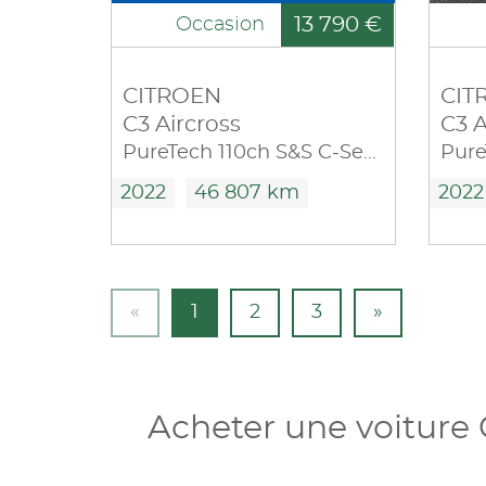
13 790 €
Occasion
CITROEN
CIT
C3 Aircross
C3 A
PureTech 110ch S&S C-Series 2022
2022
46 807 km
2022
«
1
2
3
»
Acheter une voiture 