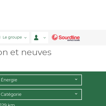
Le groupe
on et neuves
Énergie
Catégorie
 129
km