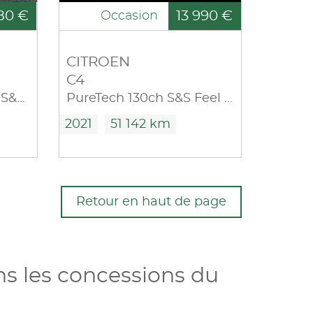
80 €
13 990 €
Occasion
CITROEN
C4
M 650kg BlueHDi 130 S&S Driver EAT8
PureTech 130ch S&S Feel Pack EAT8
2021
51 142 km
Retour en haut de page
ns les concessions du