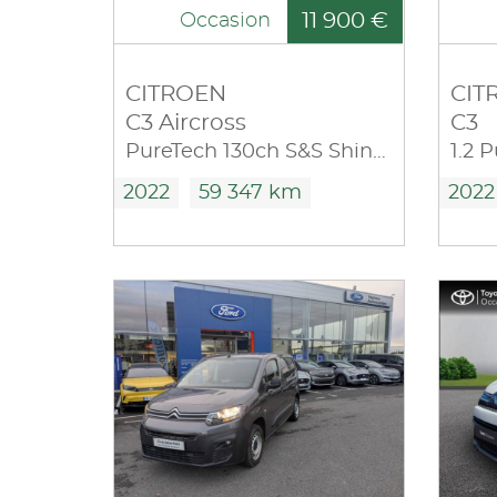
11 900 €
Occasion
CITROEN
CIT
C3 Aircross
C3
PureTech 130ch S&S Shine EAT6
2022
59 347 km
2022