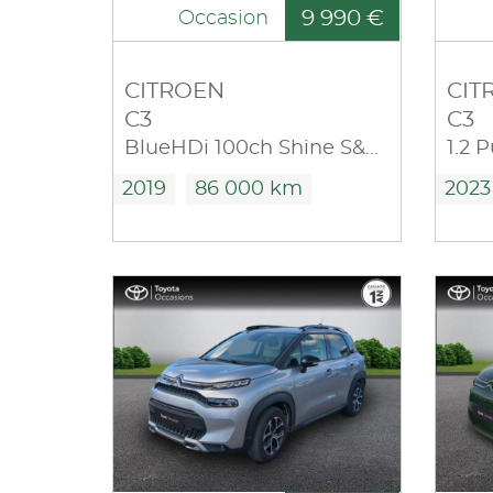
9 990 €
Occasion
CITROEN
CIT
C3
C3
BlueHDi 100ch Shine S&S E6.d-TEMP BVM5
1.2 
2019
86 000 km
2023