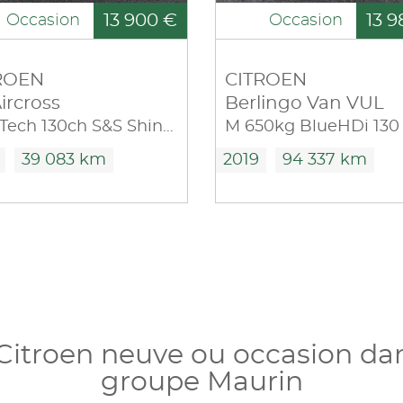
13 900 €
13 9
Occasion
Occasion
ROEN
CITROEN
ircross
Berlingo Van VUL
PureTech 130ch S&S Shine Pack EAT6
39 083 km
2019
94 337 km
Citroen neuve ou occasion da
groupe Maurin