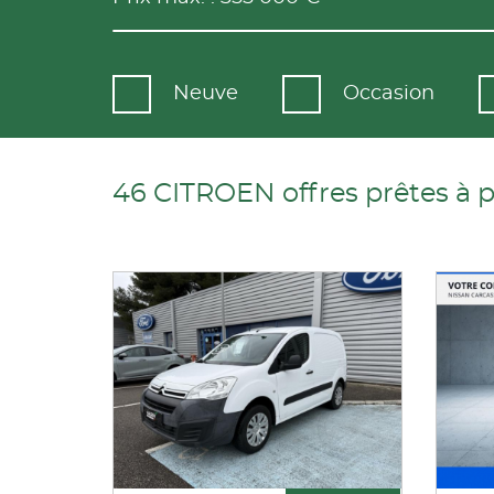
Neuve
Occasion
46 CITROEN offres prêtes à p