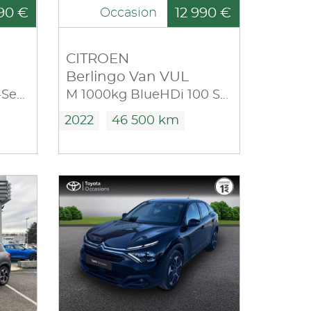
90 €
12 990 €
Occasion
CITROEN
Berlingo Van VUL
PureTech 110ch S&S C-Series
M 1000kg BlueHDi 100 S&S Worker BMV5
2022
46 500 km