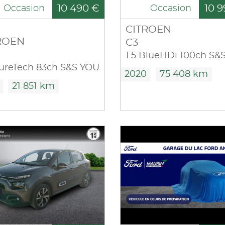
10 490 €
10 9
Occasion
Occasion
CITROEN
ROEN
C3
PureTech 83ch S&S YOU
2020
75 408 km
21 851 km