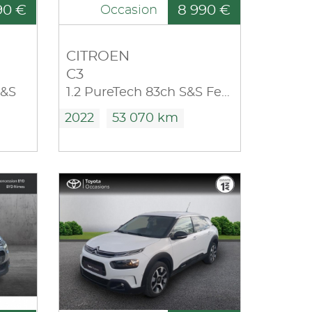
90 €
8 990 €
Occasion
CITROEN
C3
S&S
1.2 PureTech 83ch S&S Feel 122-123g
2022
53 070 km