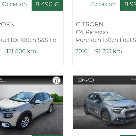
8 490 €
8 9
Occasion
Occasion
ROEN
CITROEN
C4 Picasso
1.5 BlueHDi 100ch S&S Feel E6.d
PureTech 130ch Feel 
131 806 km
2016
91 253 km