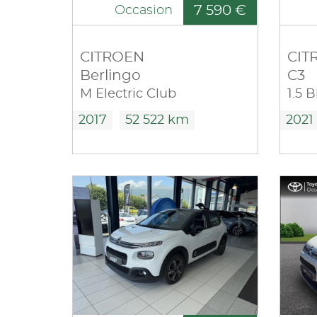
7 590 €
Occasion
CITROEN
CIT
Berlingo
C3
M Electric Club
2017
52 522 km
2021