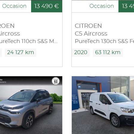
13 490 €
13 4
Occasion
Occasion
ROEN
CITROEN
ircross
C5 Aircross
1.2 PureTech 110ch S&S MAX
24 127 km
2020
63 112 km