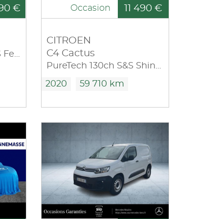
90 €
11 490 €
Occasion
CITROEN
C4 Cactus
1.5 BlueHDi 100ch S&S Feel Pack E6.d
PureTech 130ch S&S Shine EAT6 E6.d 7cv
2020
59 710 km