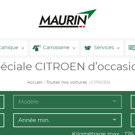
canique
Carrosserie
Services
péciale CITROEN d’occasi
Accueil
Toutes nos voitures
CITROEN
Modèle
Année min.
Kilométrage max. :
176