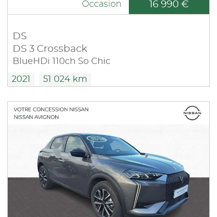
16 990 €
Occasion
DS
DS 3 Crossback
BlueHDi 110ch So Chic
2021
51 024 km