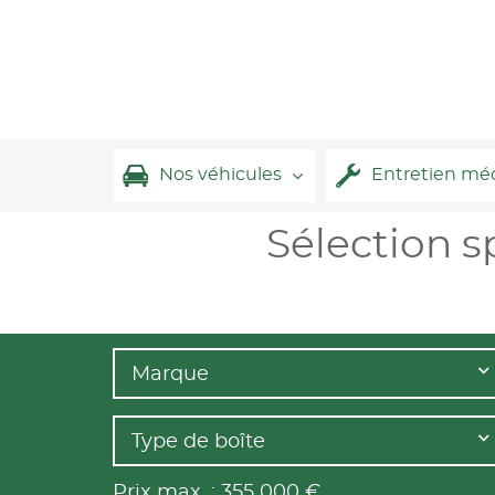
Nos véhicules
Entretien mé
Sélection s
Marque
Type de boîte
Prix max. :
355 000
€