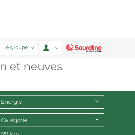
Le groupe
on et neuves
Énergie
Catégorie
 129
km