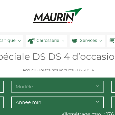
canique
Carrosserie
Services
péciale DS DS 4 d’occasi
Accueil
Toutes nos voitures
DS
DS 4
Modèle
Année min.
Kilométrage max. :
176