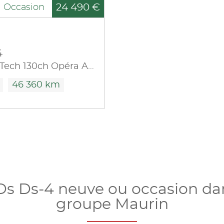
24 490 €
Occasion
4
PureTech 130ch Opéra Automatique
46 360 km
Ds Ds-4 neuve ou occasion da
groupe Maurin