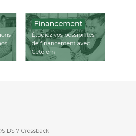
Financement
ions
Étudiez vos possibilités
nos
de financement avec
Cetelem
DS DS 7 Crossback