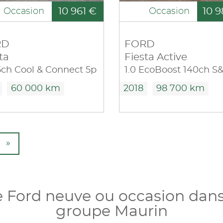
10 961 €
10 9
Occasion
Occasion
RD
FORD
ta
Fiesta Active
75ch Cool & Connect 5p
60 000 km
2018
98 700 km
»
e Ford neuve ou occasion dans
groupe Maurin