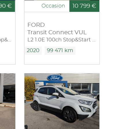
90 €
10 799 €
Occasion
FORD
Transit Connect VUL
1.0 EcoBoost 125ch Stop&Start Titanium
L2 1.0E 100ch Stop&Start Trend
2020
99 471 km