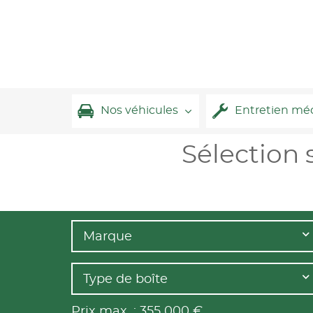
Nos véhicules
Entretien mé
Sélection 
Marque
Type de boîte
Prix max. :
355 000
€