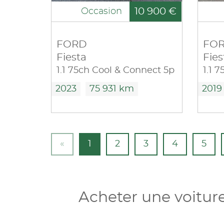
10 900 €
Occasion
FORD
FO
Fiesta
Fies
1.1 75ch Cool & Connect 5p
1.1 
2023
75 931 km
2019
«
1
2
3
4
5
Acheter une voitur