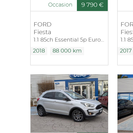
9 790 €
Occasion
FORD
FO
Fiesta
Fies
1.1 85ch Essential 5p Euro6.2
1.1 
2018
88 000 km
2017