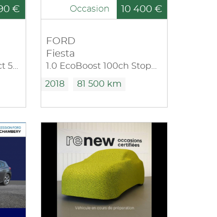
90 €
10 400 €
Occasion
FORD
Fiesta
1.1 85ch Cool & Connect 5p Euro6.2
1.0 EcoBoost 100ch Stop&Start Trend 5p
2018
81 500 km