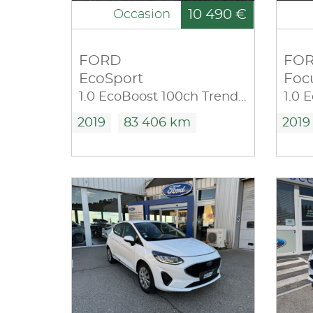
10 490 €
Occasion
FORD
FO
EcoSport
Foc
1.0 EcoBoost 100ch Trend Euro6.2
2019
83 406 km
2019