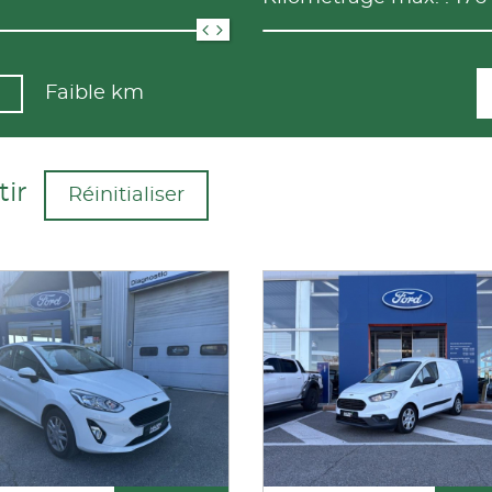
Faible km
tir
Réinitialiser