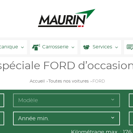
canique
Carrosserie
Services
spéciale FORD d’occasio
Accueil
Toutes nos voitures
FORD
Modèle
Année min.
Kilométrage max. :
176