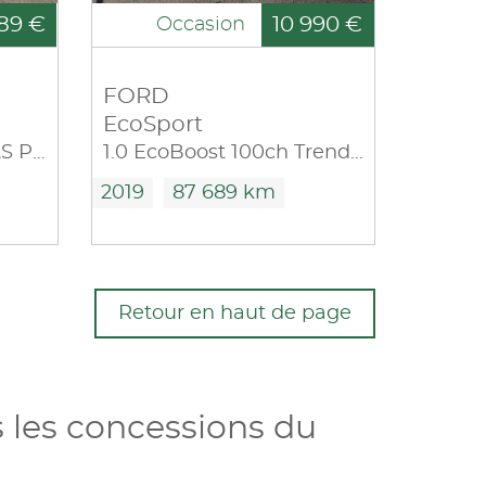
89 €
10 990 €
Occasion
FORD
EcoSport
1.0 EcoBoost 140ch S&S Plus Euro6.2
1.0 EcoBoost 100ch Trend Euro6.2
2019
87 689 km
Retour en haut de page
 les concessions du