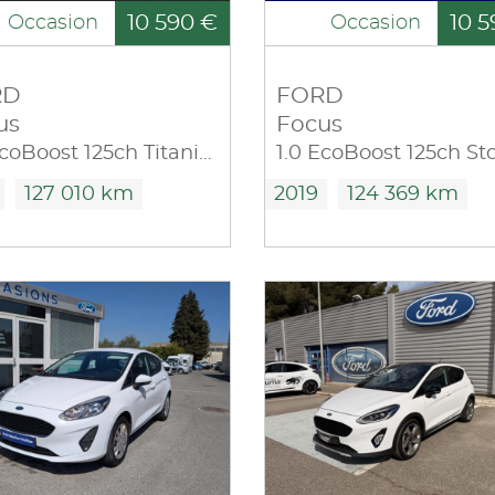
10 590 €
10 5
Occasion
Occasion
RD
FORD
us
Focus
1.0 EcoBoost 125ch Titanium
127 010 km
2019
124 369 km