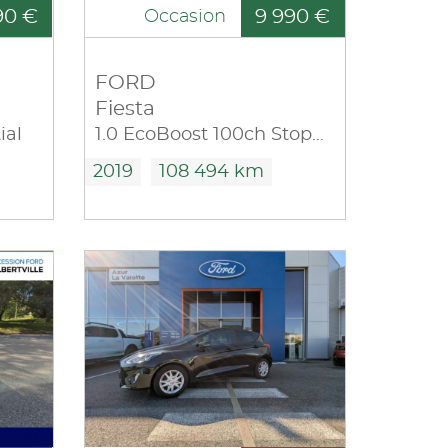
90 €
9 990 €
Occasion
FORD
Fiesta
ial
1.0 EcoBoost 100ch Stop&Start Titanium 5p Euro6.2
2019
108 494 km