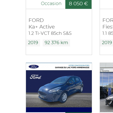
8 050 €
Occasion
FORD
FO
Ka+ Active
Fies
1.2 Ti-VCT 85ch S&S
2019
92 376 km
2019