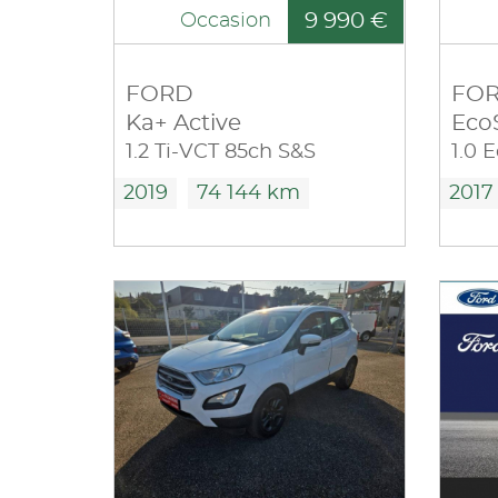
9 990 €
Occasion
FORD
FO
Ka+ Active
Eco
1.2 Ti-VCT 85ch S&S
2019
74 144 km
2017