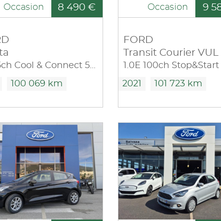
8 490 €
9 5
Occasion
Occasion
RD
FORD
ta
Transit Courier VUL
1.1 85ch Cool & Connect 5p Euro6.2
100 069 km
2021
101 723 km