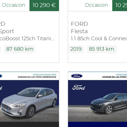
10 290 €
10 2
Occasion
Occasion
RD
FORD
Sport
Fiesta
1.0 EcoBoost 125ch Titanium S
87 680 km
2019
85 913 km