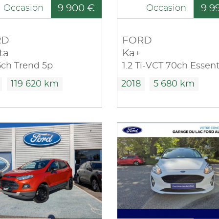
9 900 €
9 9
Occasion
Occasion
RD
FORD
ta
Ka+
85ch Trend 5p
1.2 Ti-VCT 70ch Essent
119 620 km
2018
5 680 km