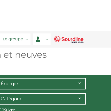
Le groupe
n et neuves
Énergie
Catégorie
 129
km