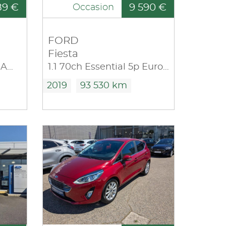
89 €
9 590 €
Occasion
FORD
Fiesta
1.0E 100ch Stop&Start Ambiente
1.1 70ch Essential 5p Euro6.2
2019
93 530 km