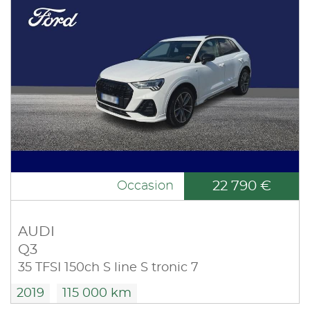
22 790 €
Occasion
AUDI
Q3
35 TFSI 150ch S line S tronic 7
2019
115 000 km