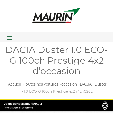
Menu
DACIA Duster 1.0 ECO-
G 100ch Prestige 4x2
d’occasion
Accueil
Toutes nos voitures
occasion
DACIA
Duster
1.0 ECO-G 100ch Prestige 4x2 n°240262