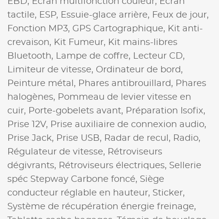
EBD,
Ecran multifonction couleur,
Ecran
tactile,
ESP,
Essuie-glace arrière,
Feux de jour,
Fonction MP3,
GPS Cartographique,
Kit anti-
crevaison,
Kit Fumeur,
Kit mains-libres
Bluetooth,
Lampe de coffre,
Lecteur CD,
Limiteur de vitesse,
Ordinateur de bord,
Peinture métal,
Phares antibrouillard,
Phares
halogènes,
Pommeau de levier vitesse en
cuir,
Porte-gobelets avant,
Préparation Isofix,
Prise 12V,
Prise auxiliaire de connexion audio,
Prise Jack,
Prise USB,
Radar de recul,
Radio,
Régulateur de vitesse,
Rétroviseurs
dégivrants,
Rétroviseurs électriques,
Sellerie
spéc Stepway Carbone foncé,
Siège
conducteur réglable en hauteur,
Sticker,
Système de récupération énergie freinage,