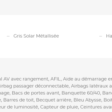
Gris Solar Métallisée
Ha
al AV avec rangement,
AFIL,
Aide au démarrage e
irbag passager déconnectable,
Airbags latéraux 
nage,
Bacs de portes avant,
Banquette 60/40,
Ban
e,
Barres de toit,
Becquet arrière,
Bleu Abysse,
Boi
ur de luminosité,
Capteur de pluie,
Ceintures ava