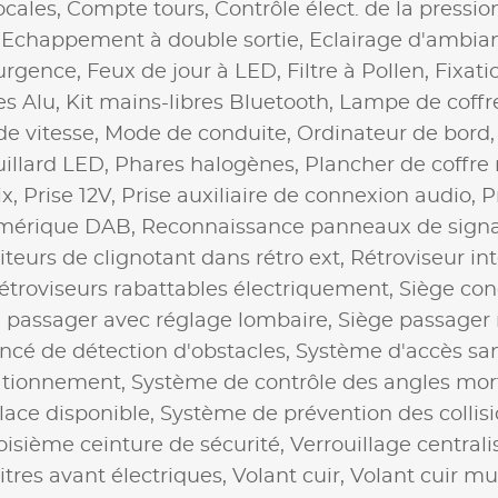
cales,
Compte tours,
Contrôle élect. de la pressi
,
Echappement à double sortie,
Eclairage d'ambia
'urgence,
Feux de jour à LED,
Filtre à Pollen,
Fixati
es Alu,
Kit mains-libres Bluetooth,
Lampe de coffr
de vitesse,
Mode de conduite,
Ordinateur de bord
uillard LED,
Phares halogènes,
Plancher de coffre
ix,
Prise 12V,
Prise auxiliaire de connexion audio,
P
mérique DAB,
Reconnaissance panneaux de signa
teurs de clignotant dans rétro ext,
Rétroviseur in
étroviseurs rabattables électriquement,
Siège con
 passager avec réglage lombaire,
Siège passager 
cé de détection d'obstacles,
Système d'accès san
tationnement,
Système de contrôle des angles mor
ace disponible,
Système de prévention des collis
oisième ceinture de sécurité,
Verrouillage centrali
itres avant électriques,
Volant cuir,
Volant cuir mu