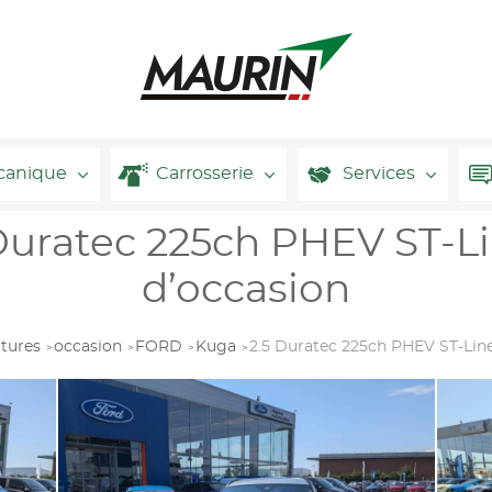
canique
Carrosserie
Services
uratec 225ch PHEV ST-L
d’occasion
itures
occasion
FORD
Kuga
2.5 Duratec 225ch PHEV ST-Lin