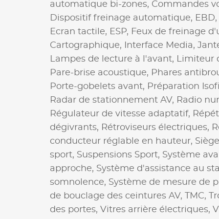
automatique bi-zones,
Commandes vo
Dispositif freinage automatique,
EBD
Ecran tactile,
ESP,
Feux de freinage d
Cartographique,
Interface Media,
Jant
Lampes de lecture à l'avant,
Limiteur 
Pare-brise acoustique,
Phares antibro
Porte-gobelets avant,
Préparation Isof
Radar de stationnement AV,
Radio nu
Régulateur de vitesse adaptatif,
Répéti
dégivrants,
Rétroviseurs électriques,
R
conducteur réglable en hauteur,
Siège
sport,
Suspensions Sport,
Système avan
approche,
Système d'assistance au s
somnolence,
Système de mesure de pl
de bouclage des ceintures AV,
TMC,
Tr
des portes,
Vitres arrière électriques,
V