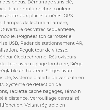
on des pneus,
Démarrage sans clé,
nce,
Ecran multifonction couleur,
ons Isofix aux places arrières,
GPS
e,
Lampes de lecture à l'arrière,
,
Ouverture des vitres séquentielle,
 mobile,
Poignées ton carrosserie,
rise USB,
Radar de stationnement AR,
lisation,
Régulateur de vitesse,
térieur électrochrome,
Rétroviseurs
ducteur avec réglage lombaire,
Siège
réglable en hauteur,
Sièges avant
s clé,
Système d'alerte de véhicule en
ts,
Système de détection de
ions,
Tablette cache bagages,
Témoin
sé à distance,
Verrouillage centralisé
ltifonction,
Volant réglable en