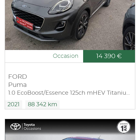
14 390 €
Occasion
FORD
Puma
1.0 EcoBoost/Essence 125ch mHEV Titanium 6cv
2021
88 342 km