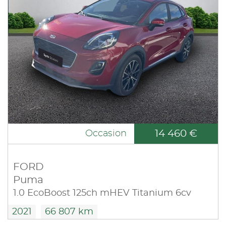
14 460 €
Occasion
FORD
Puma
1.0 EcoBoost 125ch mHEV Titanium 6cv
2021
66 807 km