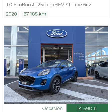
1.0 EcoBoost 125ch mHEV ST-Line 6cv
2020
87 188 km
14 590 €
Occasion