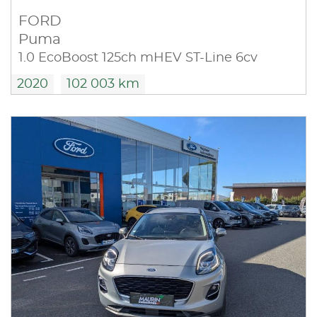
FORD
Puma
1.0 EcoBoost 125ch mHEV ST-Line 6cv
2020
102 003 km