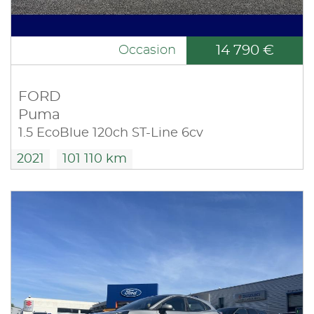
14 790 €
Occasion
FORD
Puma
1.5 EcoBlue 120ch ST-Line 6cv
2021
101 110 km