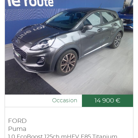
14 900 €
Occasion
FORD
Puma
1.0 EcoBoost 125ch mHEV E85 Titanium