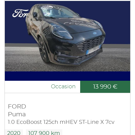
13 990 €
Occasion
FORD
Puma
1.0 EcoBoost 125ch mHEV ST-Line X 7cv
2020
107 900 km