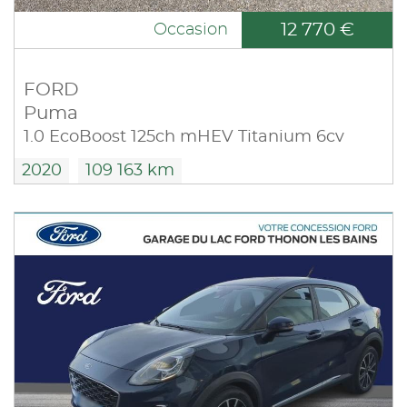
12 770 €
Occasion
FORD
Puma
1.0 EcoBoost 125ch mHEV Titanium 6cv
2020
109 163 km