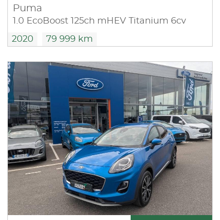
Puma
1.0 EcoBoost 125ch mHEV Titanium 6cv
2020
79 999 km