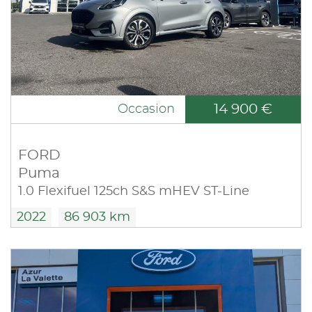
14 900 €
Occasion
FORD
Puma
1.0 Flexifuel 125ch S&S mHEV ST-Line
2022
86 903 km