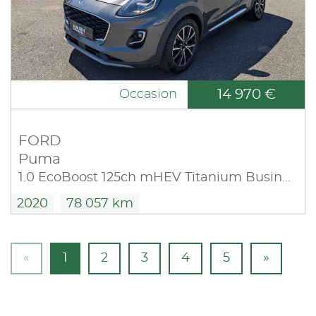
14 970 €
Occasion
FORD
Puma
1.0 EcoBoost 125ch mHEV Titanium Business
2020
78 057 km
«
1
2
3
4
5
»