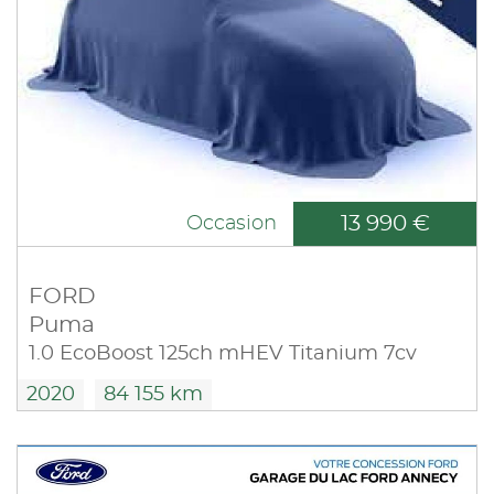
13 990 €
Occasion
FORD
Puma
1.0 EcoBoost 125ch mHEV Titanium 7cv
2020
84 155 km