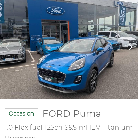
FORD Puma
Occasion
1.0 Flexifuel 125ch S&S mHEV Titanium