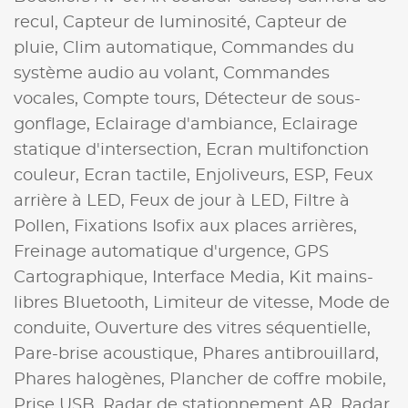
recul,
Capteur de luminosité,
Capteur de
pluie,
Clim automatique,
Commandes du
système audio au volant,
Commandes
vocales,
Compte tours,
Détecteur de sous-
gonflage,
Eclairage d'ambiance,
Eclairage
statique d'intersection,
Ecran multifonction
couleur,
Ecran tactile,
Enjoliveurs,
ESP,
Feux
arrière à LED,
Feux de jour à LED,
Filtre à
Pollen,
Fixations Isofix aux places arrières,
Freinage automatique d'urgence,
GPS
Cartographique,
Interface Media,
Kit mains-
libres Bluetooth,
Limiteur de vitesse,
Mode de
conduite,
Ouverture des vitres séquentielle,
Pare-brise acoustique,
Phares antibrouillard,
Phares halogènes,
Plancher de coffre mobile,
Prise USB,
Radar de stationnement AR,
Radar