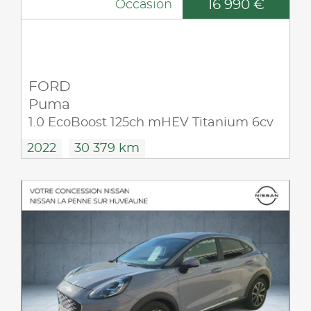
16 990 €
Occasion
FORD
Puma
1.0 EcoBoost 125ch mHEV Titanium 6cv
2022
30 379 km