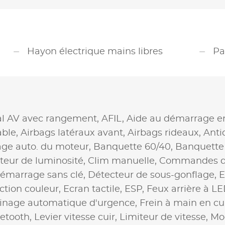
Hayon électrique mains libres
Pa
al AV avec rangement,
AFIL,
Aide au démarrage e
able,
Airbags latéraux avant,
Airbags rideaux,
Anti
age auto. du moteur,
Banquette 60/40,
Banquette 
teur de luminosité,
Clim manuelle,
Commandes du
émarrage sans clé,
Détecteur de sous-gonflage,
E
ction couleur,
Ecran tactile,
ESP,
Feux arrière à L
inage automatique d'urgence,
Frein à main en cu
uetooth,
Levier vitesse cuir,
Limiteur de vitesse,
Mo