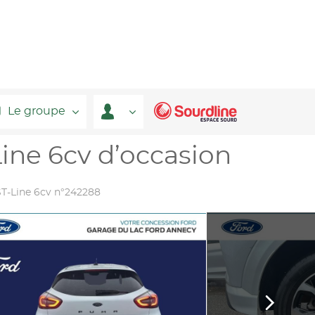
Le groupe
ne 6cv d’occasion
T-Line 6cv n°242288