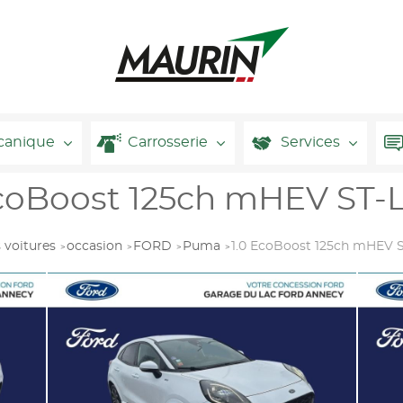
canique
Carrosserie
Services
oBoost 125ch mHEV ST-Li
 voitures
occasion
FORD
Puma
1.0 EcoBoost 125ch mHEV S