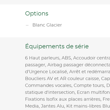
Options
Blanc Glacier
Équipements de série
6 Haut parleurs,
ABS,
Accoudoir centr
passager,
Airbag passager déconnect
d'Urgence Localisé,
Arrêt et redémarr
Boucliers AV et AR couleur caisse,
Cap
Commandes vocales,
Compte tours,
D
statique d'intersection,
Ecran multifon
Fixations Isofix aux places arrières,
Fre
Media,
Jantes Alu,
Kit mains-libres Bl