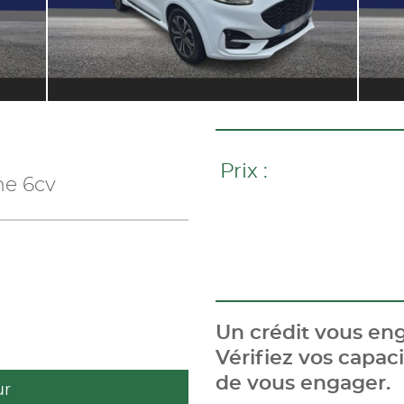
Prix :
ne 6cv
Un crédit vous eng
Vérifiez vos capa
de vous engager.
ur