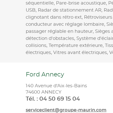
séquentielle,
Pare-brise acoustique,
Pé
USB,
Radar de stationnement AR,
Rad
clignotant dans rétro ext,
Rétroviseurs
conducteur avec réglage lombaire,
Si
passager réglable en hauteur,
Sièges 
détection d'obstacles,
Système d'éclair
collisions,
Température extérieure,
Tis
électriques,
Vitres avant électriques,
V
Ford Annecy
140 Avenue d'Aix-les-Bains
74600 ANNECY
Tél. : 04 50 69 15 04
serviceclient@groupe-maurin.com