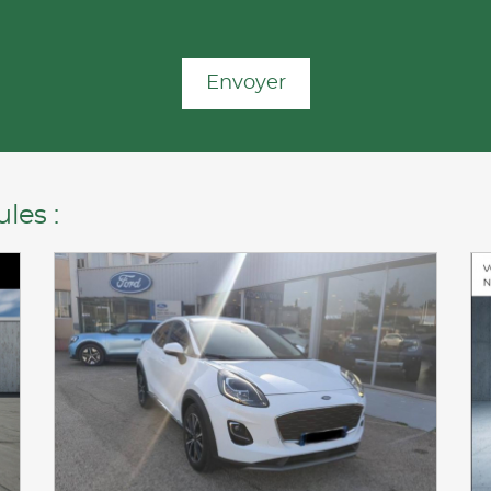
Envoyer
les :