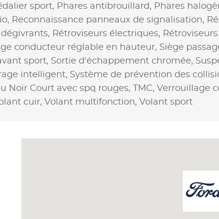
dalier sport,
Phares antibrouillard,
Phares halogè
io,
Reconnaissance panneaux de signalisation,
Ré
 dégivrants,
Rétroviseurs électriques,
Rétroviseurs
ège conducteur réglable en hauteur,
Siège passag
avant sport,
Sortie d'échappement chromée,
Susp
age intelligent,
Système de prévention des collis
su Noir Court avec spq rouges,
TMC,
Verrouillage c
olant cuir,
Volant multifonction,
Volant sport