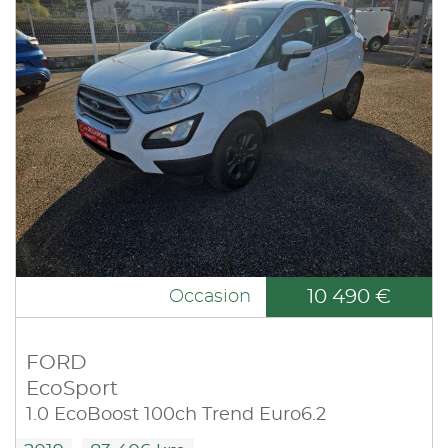
10 490 €
Occasion
FORD
EcoSport
1.0 EcoBoost 100ch Trend Euro6.2