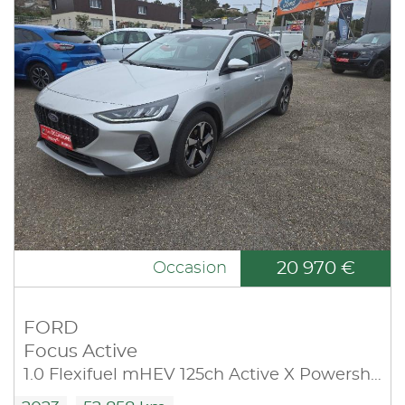
20 970 €
Occasion
FORD
Focus Active
1.0 Flexifuel mHEV 125ch Active X Powershift