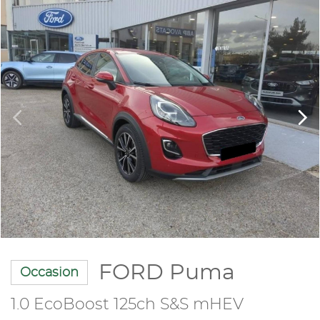
FORD Puma
Occasion
1.0 EcoBoost 125ch S&S mHEV