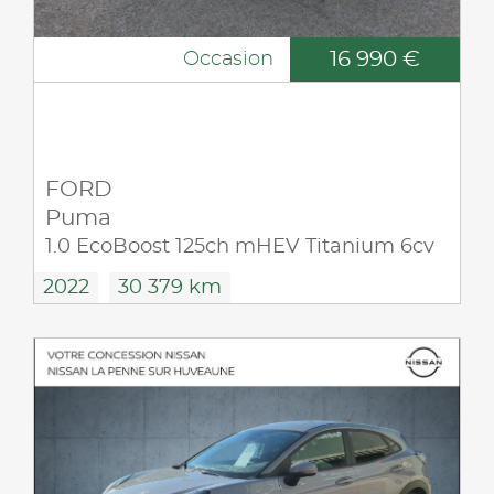
16 990 €
Occasion
FORD
Puma
1.0 EcoBoost 125ch mHEV Titanium 6cv
2022
30 379 km