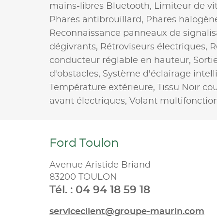
mains-libres Bluetooth,
Limiteur de vi
Phares antibrouillard,
Phares halogèn
Reconnaissance panneaux de signalis
dégivrants,
Rétroviseurs électriques,
R
conducteur réglable en hauteur,
Sort
d'obstacles,
Système d'éclairage intell
Température extérieure,
Tissu Noir co
avant électriques,
Volant multifonctio
Ford Toulon
Avenue Aristide Briand
83200 TOULON
Tél. : 04 94 18 59 18
serviceclient@groupe-maurin.com