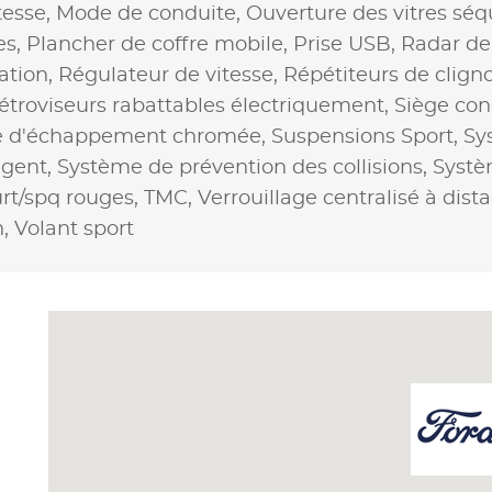
tesse,
Mode de conduite,
Ouverture des vitres séq
es,
Plancher de coffre mobile,
Prise USB,
Radar de
ation,
Régulateur de vitesse,
Répétiteurs de cligno
étroviseurs rabattables électriquement,
Siège con
ie d'échappement chromée,
Suspensions Sport,
Sy
igent,
Système de prévention des collisions,
Systèm
urt/spq rouges,
TMC,
Verrouillage centralisé à dist
n,
Volant sport