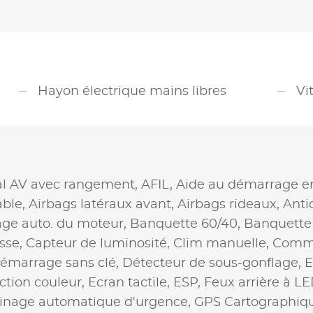
Hayon électrique mains libres
Vi
al AV avec rangement,
AFIL,
Aide au démarrage e
able,
Airbags latéraux avant,
Airbags rideaux,
Anti
age auto. du moteur,
Banquette 60/40,
Banquette 
isse,
Capteur de luminosité,
Clim manuelle,
Comma
émarrage sans clé,
Détecteur de sous-gonflage,
E
ction couleur,
Ecran tactile,
ESP,
Feux arrière à L
inage automatique d'urgence,
GPS Cartographiq