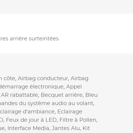
tres arrière surteintées
n côte,
Airbag conducteur,
Airbag
démarrage électronique,
Appel
AR rabattable,
Becquet arrière,
Bleu
ndes du système audio au volant,
clairage d'ambiance,
Eclairage
ED,
Feux de jour à LED,
Filtre à Pollen,
ue,
Interface Media,
Jantes Alu,
Kit