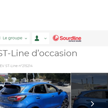
Le groupe
T-Line d’occasion
HEV ST-Line n°215214