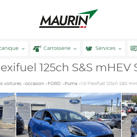
canique
Carrosserie
Services
exifuel 125ch S&S mHEV S
s voitures
occasion
FORD
Puma
1.0 Flexifuel 125ch S&S m