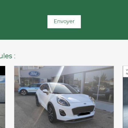
Envoyer
les :