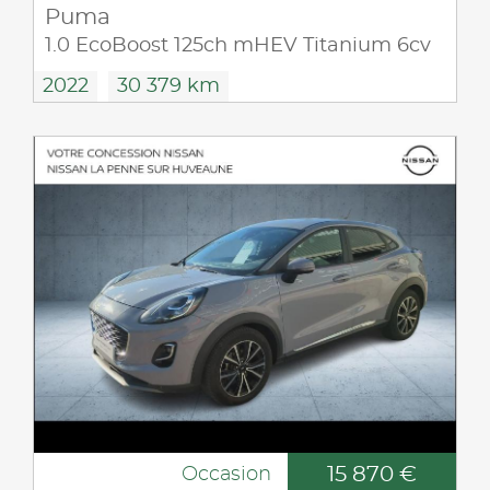
Puma
1.0 EcoBoost 125ch mHEV Titanium 6cv
2022
30 379 km
15 870 €
Occasion