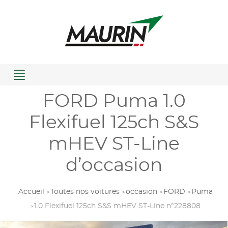
Menu
FORD Puma 1.0
Flexifuel 125ch S&S
mHEV ST-Line
d’occasion
Accueil
Toutes nos voitures
occasion
FORD
Puma
1.0 Flexifuel 125ch S&S mHEV ST-Line n°228808