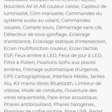
Boucliers AV et AR couleur caisse,
Capteur de
luminosité,
Clim manuelle,
Commandes du
système audio au volant,
Commandes
vocales,
Compte tours,
Démarrage sans clé,
Détecteur de sous-gonflage,
Eclairage
d'ambiance,
Eclairage statique d'intersection,
Ecran multifonction couleur,
Ecran tactile,
ESP,
Feux arrière à LED,
Feux de jour à LED,
Filtre à Pollen,
Fixations Isofix aux places
arrières,
Freinage automatique d'urgence,
GPS Cartographique,
Interface Media,
Jantes
Alu,
Kit mains-libres Bluetooth,
Limiteur de
vitesse,
Mode de conduite,
Ouverture des
vitres séquentielle,
Pare-brise acoustique,
Phares antibrouillard,
Phares halogènes,
Plancher de coffre mobile,
Prise USB,
Radar