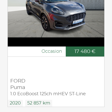
17 480 €
Occasion
FORD
Puma
1.0 EcoBoost 125ch mHEV ST-Line
2020
52 857 km