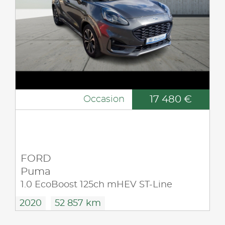
17 480 €
Occasion
FORD
Puma
1.0 EcoBoost 125ch mHEV ST-Line
2020
52 857 km