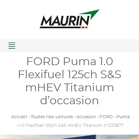
Menu
FORD Puma 1.0
Flexifuel 125ch S&S
mHEV Titanium
d’occasion
Accueil
Toutes nos voitures
occasion
FORD
Puma
1.0 Flexifuel 125ch S&S mHEV Titanium n°233877