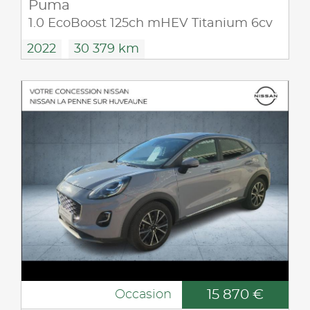
Puma
1.0 EcoBoost 125ch mHEV Titanium 6cv
2022
30 379 km
15 870 €
Occasion