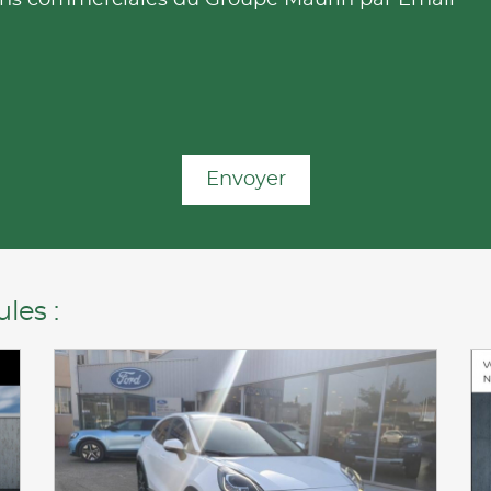
Envoyer
les :