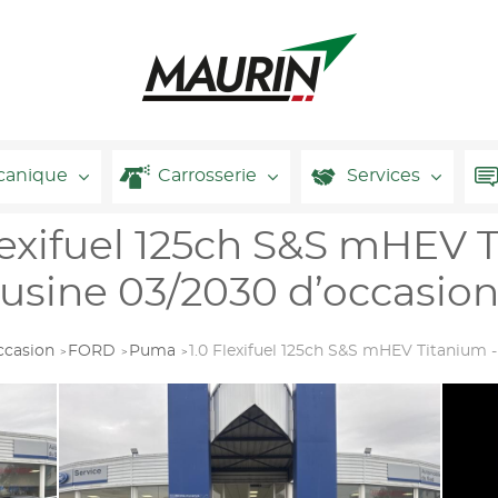
canique
Carrosserie
Services
xifuel 125ch S&S mHEV T
usine 03/2030 d’occasio
ccasion
FORD
Puma
1.0 Flexifuel 125ch S&S mHEV Titanium 