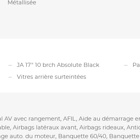
Métallisée
JA 17" 10 brch Absolute Black
Pa
Vitres arrière surteintées
al AV avec rangement,
AFIL,
Aide au démarrage e
able,
Airbags latéraux avant,
Airbags rideaux,
Anti
age auto. du moteur,
Banquette 60/40,
Banquette 