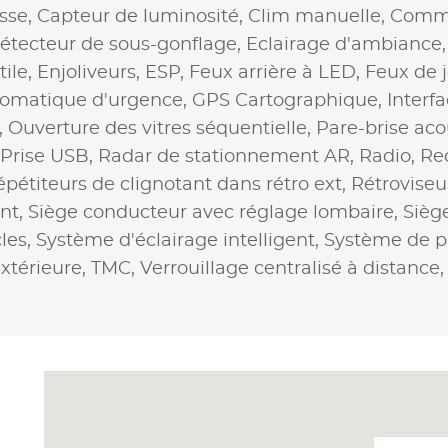
isse,
Capteur de luminosité,
Clim manuelle,
Comma
étecteur de sous-gonflage,
Eclairage d'ambiance
tile,
Enjoliveurs,
ESP,
Feux arrière à LED,
Feux de 
tomatique d'urgence,
GPS Cartographique,
Interf
,
Ouverture des vitres séquentielle,
Pare-brise aco
Prise USB,
Radar de stationnement AR,
Radio,
Re
pétiteurs de clignotant dans rétro ext,
Rétroviseu
nt,
Siège conducteur avec réglage lombaire,
Sièg
les,
Système d'éclairage intelligent,
Système de pr
xtérieure,
TMC,
Verrouillage centralisé à distance