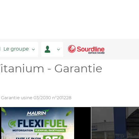
Le groupe
itanium - Garantie
n
- Garantie usine 03/2030 n°201228